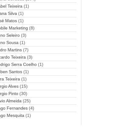
abel Teixeira
(1)
a
ana Silva
i
(1)
l
sé Matos
(1)
bile Marketing
(8)
no Seleiro
(3)
no Sousa
(1)
dro Martins
(7)
cardo Teixeira
(3)
drigo Serra Coelho
(1)
ben Santos
(1)
ra Teixeira
(1)
rgio Alves
(15)
rgio Pinto
(30)
lvio Almeida
(25)
ago Fernandes
(4)
ago Mesquita
(1)