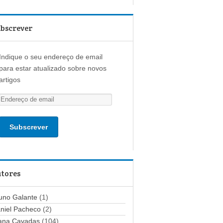
bscrever
Indique o seu endereço de email
para estar atualizado sobre novos
artigos
E
n
d
e
r
e
ç
tores
o
d
uno Galante
(1)
e
niel Pacheco
(2)
e
ana Cavadas
(104)
m