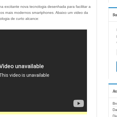
ma excitante nova tecnologia desenhada para facilitar a
o dos mais modernos smartphones. Abaixo um video da
Su
logia de curto alcance:
Au
Br
Da
Di