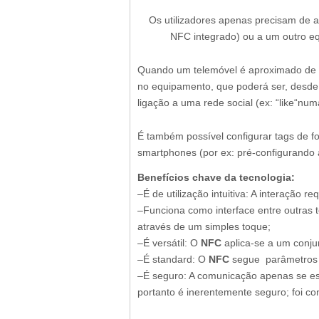
Os utilizadores apenas precisam de a
NFC integrado) ou a um outro 
Quando um telemóvel é aproximado de 
no equipamento, que poderá ser, desd
ligação a uma rede social (ex: “like“n
É também possível configurar tags de fo
smartphones (por ex: pré-configurando a
Benefícios chave da tecnologia:
–É de utilização intuitiva: A interação 
–Funciona como interface entre outras te
através de um simples toque;
–É versátil: O
NFC
aplica-se a um conjun
–É standard: O
NFC
segue parâmetros i
–É seguro: A comunicação apenas se est
portanto é inerentemente seguro; foi co