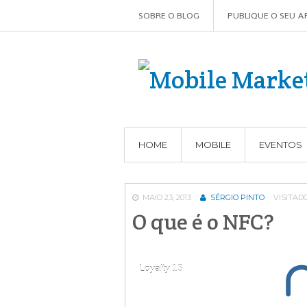
SOBRE O BLOG
PUBLIQUE O SEU A
HOME
MOBILE
EVENTOS
MAIO 23, 2013
SÉRGIO PINTO
VISITADO
O que é o NFC?
Loyalty
Loyalty
Loyalty
Loyalty
Loyalty
13
13
13
13
13