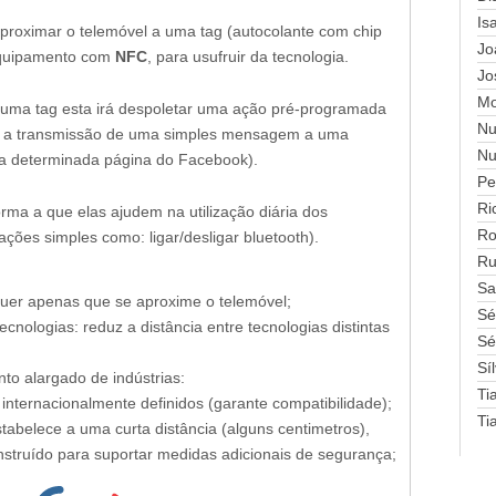
Is
proximar o telemóvel a uma tag (autocolante com chip
Jo
equipamento com
NFC
, para usufruir da tecnologia.
Jo
Mo
uma tag esta irá despoletar uma ação pré-programada
Nu
e a transmissão de uma simples mensagem a uma
Nu
uma determinada página do Facebook).
Pe
Ri
rma a que elas ajudem na utilização diária dos
Ro
ções simples como: ligar/desligar bluetooth).
Ru
Sa
requer apenas que se aproxime o telemóvel;
Sé
cnologias: reduz a distância entre tecnologias distintas
Sé
Sí
to alargado de indústrias:
Ti
nternacionalmente definidos (garante compatibilidade);
Ti
abelece a uma curta distância (alguns centimetros),
nstruído para suportar medidas adicionais de segurança;