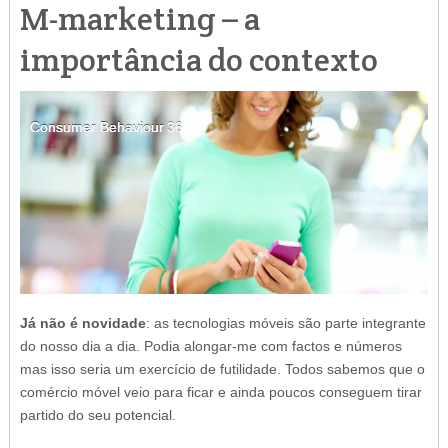
M-marketing – a
importância do contexto
Consumer Behaviour
Consumer Behaviour
Consumer Behaviour
Consumer Behaviour
36
36
36
36
Já não é novidade
: as tecnologias móveis são parte integrante
do nosso dia a dia. Podia alongar-me com factos e números
mas isso seria um exercício de futilidade. Todos sabemos que o
comércio móvel veio para ficar e ainda poucos conseguem tirar
partido do seu potencial.