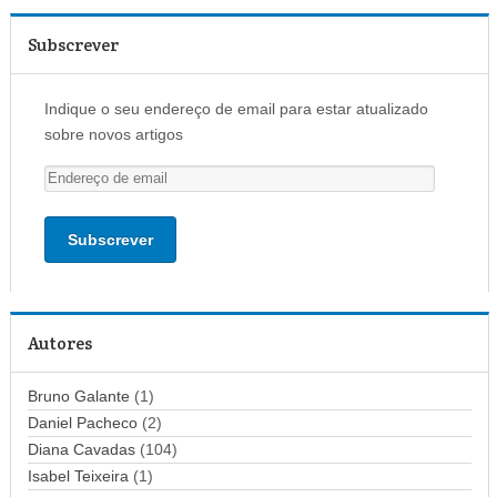
Subscrever
Indique o seu endereço de email para estar atualizado
sobre novos artigos
E
n
d
e
r
e
ç
Autores
o
d
Bruno Galante
(1)
e
Daniel Pacheco
(2)
e
Diana Cavadas
(104)
m
Isabel Teixeira
(1)
a