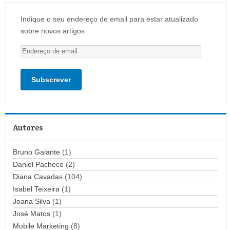
Indique o seu endereço de email para estar atualizado
sobre novos artigos
E
n
d
e
r
e
ç
Autores
o
d
Bruno Galante
(1)
e
Daniel Pacheco
(2)
e
Diana Cavadas
(104)
m
Isabel Teixeira
(1)
a
Joana Silva
i
(1)
l
José Matos
(1)
Mobile Marketing
(8)