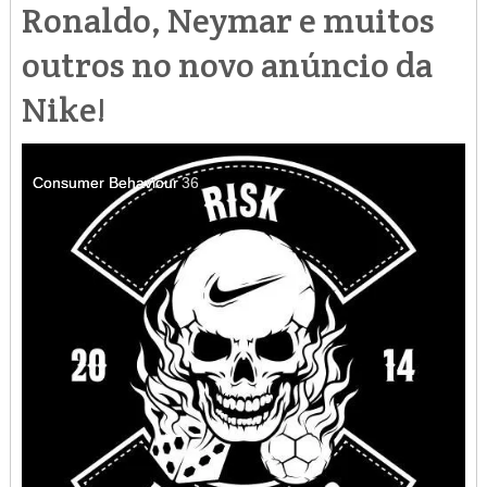
Ronaldo, Neymar e muitos
outros no novo anúncio da
Nike!
Consumer Behaviour
Consumer Behaviour
36
36