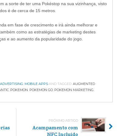
em a sorte de ter uma Pokéstop na sua vizinhança, visto
idos é de cerca de 15 metros.
nda em fase de crescimento e irá ainda melhorar e
er também como as estratégias de marketing destes
ças e ao aumento da popularidade do jogo.
 ADVERTISING
,
MOBILE APPS
AND TAGGED:
AUGMENTED
ANTIC
,
POKEMON
,
POKEMON GO
,
POKEMON MARKETING
,
PRÓXIMO ARTIGO
rias
Acampamento com
o
NFC Incluído