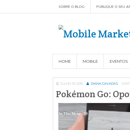
SOBRE O BLOG
PUBLIQUE O SEU A
HOME
MOBILE
EVENTOS
JULHO 19, 2016
DIANA CAVADAS
VISIT
Pokémon Go: Opor
In The News
In The News
In The News
In The News
79
79
79
79