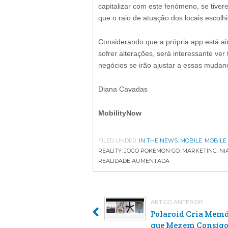
capitalizar com este fenómeno, se tiver
que o raio de atuação dos locais escolh
Considerando que a própria app está ai
sofrer alterações, será interessante v
negócios se irão ajustar a essas mudan
Diana Cavadas
MobilityNow
FILED UNDER:
IN THE NEWS
,
MOBILE
,
MOBILE
REALITY
,
JOGO POKEMON GO
,
MARKETING
,
NI
REALIDADE AUMENTADA
ARTIGO ANTERIOR
Polaroid Cria Memó
que Mexem Consig