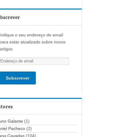
bscrever
Indique o seu endereço de email
para estar atualizado sobre novos
artigos
E
n
d
e
r
e
ç
tores
o
d
uno Galante
(1)
e
niel Pacheco
(2)
e
ana Cavadas
(104)
m