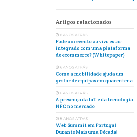
Artigos relacionados
6 ANOS ATRÁS
Pode um evento ao vivo estar
integrado com uma plataforma
de ecommerce? (Whitepaper)
6 ANOS ATRÁS
Como a mobilidade ajuda um
gestor de equipas em quarentena
6 ANOS ATRÁS
A presença da IoT e da tecnologia
NFC no mercado
8 ANOS ATRÁS
Web Summit em Portugal
Durante Mais uma Década!