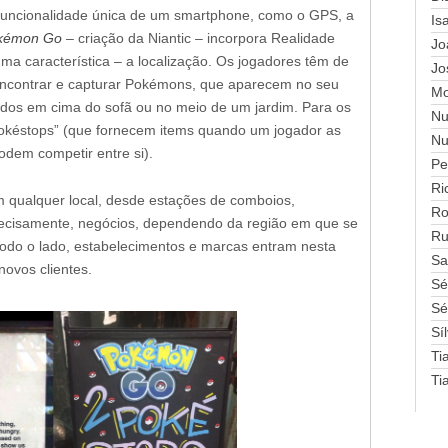
funcionalidade única de um smartphone, como o GPS, a
Is
kémon Go
–
criação da Niantic
–
incorpora Realidade
Jo
uma característica – a localização. Os jogadores têm de
Jo
encontrar e capturar Pokémons, que aparecem no seu
Mo
os em cima do sofã ou no meio de um jardim. Para os
Nu
Pokéstops” (que fornecem items quando um jogador as
Nu
odem competir entre si).
Pe
Ri
 qualquer local, desde estações de comboios,
Ro
precisamente, negócios, dependendo da região em que se
Ru
 todo o lado, estabelecimentos e marcas entram nesta
Sa
novos clientes.
Sé
Sé
Sí
Ti
Ti