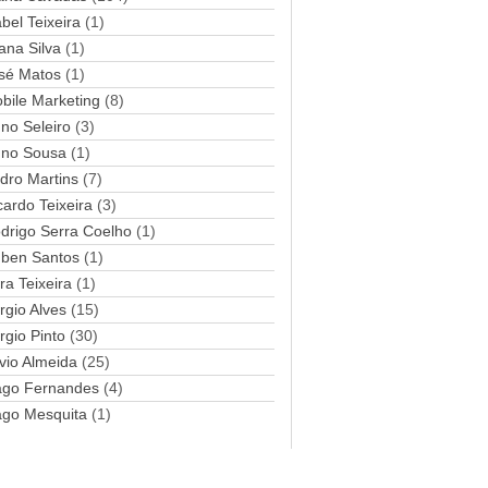
abel Teixeira
(1)
a
ana Silva
i
(1)
l
sé Matos
(1)
bile Marketing
(8)
no Seleiro
(3)
no Sousa
(1)
dro Martins
(7)
cardo Teixeira
(3)
drigo Serra Coelho
(1)
ben Santos
(1)
ra Teixeira
(1)
rgio Alves
(15)
rgio Pinto
(30)
lvio Almeida
(25)
ago Fernandes
(4)
ago Mesquita
(1)