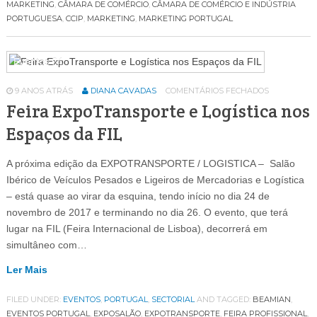
MARKETING
,
CÂMARA DE COMÉRCIO
,
CÂMARA DE COMÉRCIO E INDÚSTRIA
PORTUGUESA
,
CCIP
,
MARKETING
,
MARKETING PORTUGAL
Eventos
64
9 ANOS ATRÁS
DIANA CAVADAS
COMENTÁRIOS FECHADOS
Feira ExpoTransporte e Logística nos
Espaços da FIL
A próxima edição da EXPOTRANSPORTE / LOGISTICA – Salão
Ibérico de Veículos Pesados e Ligeiros de Mercadorias e Logística
– está quase ao virar da esquina, tendo início no dia 24 de
novembro de 2017 e terminando no dia 26. O evento, que terá
lugar na FIL (Feira Internacional de Lisboa), decorrerá em
simultâneo com…
Ler Mais
FILED UNDER:
EVENTOS
,
PORTUGAL
,
SECTORIAL
AND TAGGED:
BEAMIAN
,
EVENTOS PORTUGAL
,
EXPOSALÃO
,
EXPOTRANSPORTE
,
FEIRA PROFISSIONAL
,