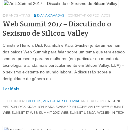
Eventos
64
9 ANOS ATRÁS
DIANA CAVADAS
COMENTÁRIOS FECHADOS
Web Summit 2017 – Discutindo o
Sexismo de Silicon Valley
Christine Herron, Dick Kramlich e Kara Swisher juntaram-se num
dos palcos Web Summit para falar sobre um tema que tem estado
sempre presente para as mulheres (em particular no mundo da
tecnologia, e ainda mais particularmente em Silicon Valley, EUA) –
o sexismo existente no mundo laboral. A discussão sobre a
desiguldade de género no…
Ler Mais
FILED UNDER:
EVENTOS
,
PORTUGAL
,
SECTORIAL
AND TAGGED:
CHRISTINE
HERRON
,
DICK KRAMLICH
,
KARA SWISHER
,
SILICONE VALLEY
,
WEB SUMMIT
,
WEB SUMMIT 17
,
WEB SUMMIT 2017
,
WEB SUMMIT LISBOA
,
WOMEN IN TECH