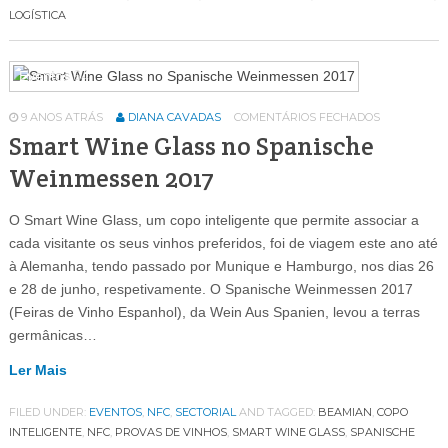
LOGÍSTICA
Eventos
64
9 ANOS ATRÁS
DIANA CAVADAS
COMENTÁRIOS FECHADOS
Smart Wine Glass no Spanische
Weinmessen 2017
O Smart Wine Glass, um copo inteligente que permite associar a
cada visitante os seus vinhos preferidos, foi de viagem este ano até
à Alemanha, tendo passado por Munique e Hamburgo, nos dias 26
e 28 de junho, respetivamente. O Spanische Weinmessen 2017
(Feiras de Vinho Espanhol), da Wein Aus Spanien, levou a terras
germânicas…
Ler Mais
FILED UNDER:
EVENTOS
,
NFC
,
SECTORIAL
AND TAGGED:
BEAMIAN
,
COPO
INTELIGENTE
,
NFC
,
PROVAS DE VINHOS
,
SMART WINE GLASS
,
SPANISCHE