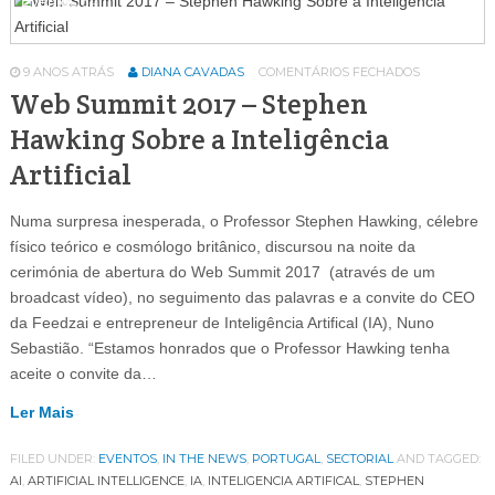
Eventos
64
9 ANOS ATRÁS
DIANA CAVADAS
COMENTÁRIOS FECHADOS
Web Summit 2017 – Stephen
Hawking Sobre a Inteligência
Artificial
Numa surpresa inesperada, o Professor Stephen Hawking, célebre
físico teórico e cosmólogo britânico, discursou na noite da
cerimónia de abertura do Web Summit 2017 (através de um
broadcast vídeo), no seguimento das palavras e a convite do CEO
da Feedzai e entrepreneur de Inteligência Artifical (IA), Nuno
Sebastião. “Estamos honrados que o Professor Hawking tenha
aceite o convite da…
Ler Mais
FILED UNDER:
EVENTOS
,
IN THE NEWS
,
PORTUGAL
,
SECTORIAL
AND TAGGED:
AI
,
ARTIFICIAL INTELLIGENCE
,
IA
,
INTELIGENCIA ARTIFICAL
,
STEPHEN