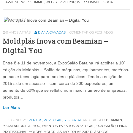
HAWKING
,
WEB SUMMIT
,
WEB SUMMIT 2017
,
WEB SUMMIT LISBOA
Eventos
64
9 ANOS ATRÁS
DIANA CAVADAS
COMENTÁRIOS FECHADOS
Moldplás Inova com Beamian –
Digital You
Entre 8 e 11 de novembro, a ExpoSalão Batalha irá acolher a 10ª
edição da Moldplás – Salão de máquinas, equipamentos, matérias-
primas e tecnologia para moldes e plásticos. Tendo a edição de
2015 sido um sucesso – com cerca de 200 expositores, um
aumento de 60% que se refletiu num maior número de empresas,
produtos…
Ler Mais
FILED UNDER:
EVENTOS
,
PORTUGAL
,
SECTORIAL
AND TAGGED:
BEAMIAN
,
BEAMIAN DIGITAL YOU
,
EVENTOS
,
EVENTOS PORTUGAL
,
EXPOSALÃO
,
FEIRA
PROFISSIONAL
,
MOLDES
,
MOLDPLAS
,
MOLDPLAS 2017
,
PLÁSTICOS