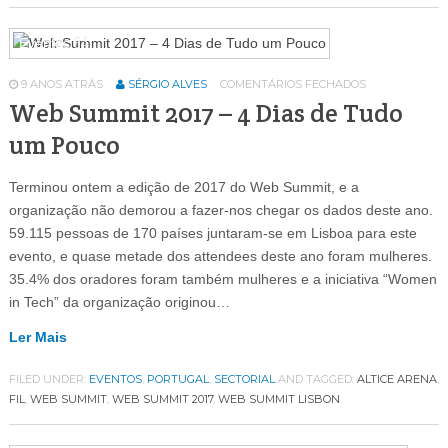
Eventos
64
9 ANOS ATRÁS
SÉRGIO ALVES
COMENTÁRIOS FECHADOS
Web Summit 2017 – 4 Dias de Tudo
um Pouco
Terminou ontem a edição de 2017 do Web Summit, e a
organização não demorou a fazer-nos chegar os dados deste ano.
59.115 pessoas de 170 países juntaram-se em Lisboa para este
evento, e quase metade dos attendees deste ano foram mulheres.
35.4% dos oradores foram também mulheres e a iniciativa “Women
in Tech” da organização originou…
Ler Mais
FILED UNDER:
EVENTOS
,
PORTUGAL
,
SECTORIAL
AND TAGGED:
ALTICE ARENA
,
FIL
,
WEB SUMMIT
,
WEB SUMMIT 2017
,
WEB SUMMIT LISBON