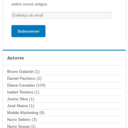
sobre novos artigos
E
n
d
e
r
e
ç
Autores
o
d
Bruno Galante
(1)
e
Daniel Pacheco
(2)
e
Diana Cavadas
(104)
m
Isabel Teixeira
(1)
a
Joana Silva
i
(1)
l
José Matos
(1)
Mobile Marketing
(8)
Nuno Seleiro
(3)
Nuno Sousa
(1)