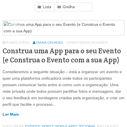
Lista
Grelha
Eventos
64
9 ANOS ATRÁS
DIANA CAVADAS
COMENTÁRIOS FECHADOS
Construa uma App para o seu Evento
(e Construa o Evento com a sua App)
Consideremos a seguinte situação – está a organizar um evento e
quer uma plataforma unificadora onde todos os participantes
possam comunicar tanto entre si como com a organização. Uma
rede privada onde todos possam partilhar fotos e mensagens, dar
o seu feedback em sondagens criadas pela organização, e criar um
perfil que facilite o processo…
Ler Mais
FILED UNDER:
EVENTOS
,
MOBILE
,
MOBILE APPS
,
SECTORIAL
AND TAGGED: