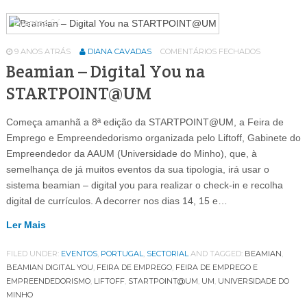
Eventos
64
9 ANOS ATRÁS
DIANA CAVADAS
COMENTÁRIOS FECHADOS
Beamian – Digital You na
STARTPOINT@UM
Começa amanhã a 8ª edição da STARTPOINT@UM, a Feira de
Emprego e Empreendedorismo organizada pelo Liftoff, Gabinete do
Empreendedor da AAUM (Universidade do Minho), que, à
semelhança de já muitos eventos da sua tipologia, irá usar o
sistema beamian – digital you para realizar o check-in e recolha
digital de currículos. A decorrer nos dias 14, 15 e…
Ler Mais
FILED UNDER:
EVENTOS
,
PORTUGAL
,
SECTORIAL
AND TAGGED:
BEAMIAN
,
BEAMIAN DIGITAL YOU
,
FEIRA DE EMPREGO
,
FEIRA DE EMPREGO E
EMPREENDEDORISMO
,
LIFTOFF
,
STARTPOINT@UM
,
UM
,
UNIVERSIDADE DO
MINHO