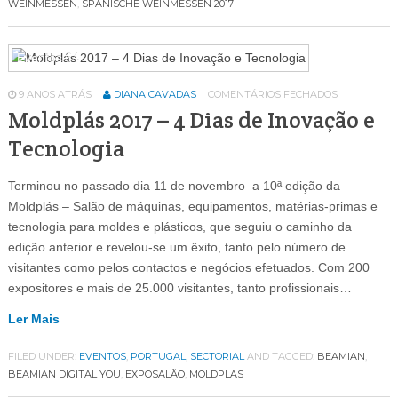
WEINMESSEN
,
SPANISCHE WEINMESSEN 2017
Eventos
64
9 ANOS ATRÁS
DIANA CAVADAS
COMENTÁRIOS FECHADOS
Moldplás 2017 – 4 Dias de Inovação e
Tecnologia
Terminou no passado dia 11 de novembro a 10ª edição da
Moldplás – Salão de máquinas, equipamentos, matérias-primas e
tecnologia para moldes e plásticos, que seguiu o caminho da
edição anterior e revelou-se um êxito, tanto pelo número de
visitantes como pelos contactos e negócios efetuados. Com 200
expositores e mais de 25.000 visitantes, tanto profissionais…
Ler Mais
FILED UNDER:
EVENTOS
,
PORTUGAL
,
SECTORIAL
AND TAGGED:
BEAMIAN
,
BEAMIAN DIGITAL YOU
,
EXPOSALÃO
,
MOLDPLAS