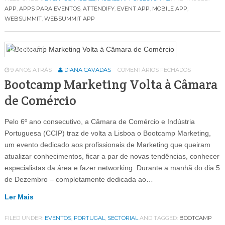
APP
,
APPS PARA EVENTOS
,
ATTENDIFY
,
EVENT APP
,
MOBILE APP
,
WEBSUMMIT
,
WEBSUMMIT APP
Eventos
64
9 ANOS ATRÁS
DIANA CAVADAS
COMENTÁRIOS FECHADOS
Bootcamp Marketing Volta à Câmara
de Comércio
Pelo 6º ano consecutivo, a Câmara de Comércio e Indústria
Portuguesa (CCIP) traz de volta a Lisboa o Bootcamp Marketing,
um evento dedicado aos profissionais de Marketing que queiram
atualizar conhecimentos, ficar a par de novas tendências, conhecer
especialistas da área e fazer networking. Durante a manhã do dia 5
de Dezembro – completamente dedicada ao…
Ler Mais
FILED UNDER:
EVENTOS
,
PORTUGAL
,
SECTORIAL
AND TAGGED:
BOOTCAMP