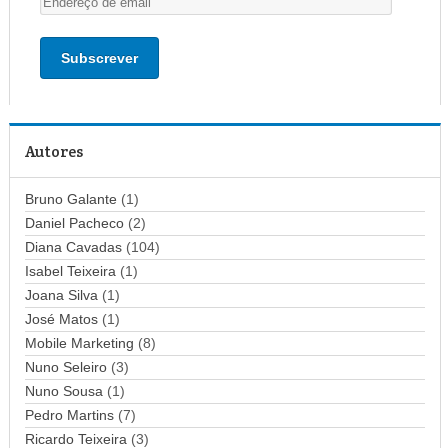
n
d
e
r
e
ç
Autores
o
d
Bruno Galante
(1)
e
Daniel Pacheco
(2)
e
Diana Cavadas
(104)
m
Isabel Teixeira
(1)
a
Joana Silva
i
(1)
l
José Matos
(1)
Mobile Marketing
(8)
Nuno Seleiro
(3)
Nuno Sousa
(1)
Pedro Martins
(7)
Ricardo Teixeira
(3)