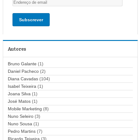
E
n
d
e
r
e
ç
Autores
o
d
Bruno Galante
(1)
e
Daniel Pacheco
(2)
e
Diana Cavadas
(104)
m
Isabel Teixeira
(1)
a
Joana Silva
i
(1)
l
José Matos
(1)
Mobile Marketing
(8)
Nuno Seleiro
(3)
Nuno Sousa
(1)
Pedro Martins
(7)
Ricardo Teixeira
(3)