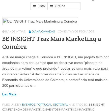
Lista
Grelha
Eventos
64
8 ANOS ATRÁS
DIANA CAVADAS
COMENTÁRIOS FECHADOS
BE INSIGHT Traz Mais Marketing a
Coimbra
A 16 de março chega a Coimbra o BE INSIGHT, um projeto feito por
estudantes para estudantes que se descreve como “pioneiro na
área do marketing” e que pretende “revelar-se uma mais-valia para
os intervenientes.” A decorrer durante 2 dias na Faculdade de
Economia da Universidade de Coimbra, a conferência terá mais de
200 participantes e…
Ler Mais
FILED UNDER:
EVENTOS
,
PORTUGAL
,
SECTORIAL
AND TAGGED:
BE INSIGHT
,
CONFERENCIA DE MARKETING
,
EVENTOS MARKETING
,
MARKETING