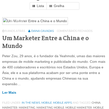
Lista
Grelha
In The News
79
9 ANOS ATRÁS
DIANA CAVADAS
COMENTÁRIOS FECHADOS
Um Marketer Entre a China e o
Mundo
Peter Zou, 29 anos, é o fundador da Yeahmobi, umas das maiores
empresas de mobile marketing e publicidade do mundo. Com mais
de 400 colaboradores e escritórios nos Estados Unidos, Europa e
Ásia, ele e a sua plataforma acabam por ser uma ponte entre a
China e o mundo, ajudando empresas Chinesas na sua
expansão…
Ler Mais
FILED UNDER:
IN THE NEWS
,
MOBILE
,
MOBILE APPS
AND TAGGED:
CHINA
,
MARKETER
,
MARKETING
,
MARKETING MOBILE
,
MOBILE MARKETER
,
MOBILE