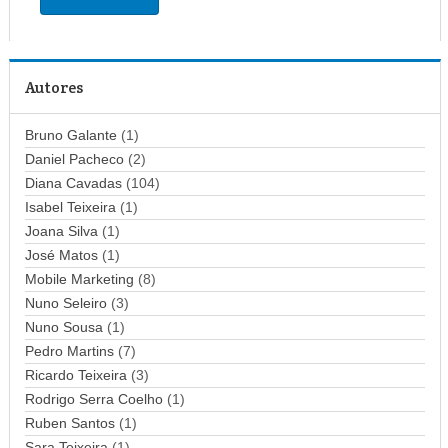
e
r
e
ç
Autores
o
d
Bruno Galante
(1)
e
Daniel Pacheco
(2)
e
Diana Cavadas
(104)
m
Isabel Teixeira
(1)
a
Joana Silva
i
(1)
l
José Matos
(1)
Mobile Marketing
(8)
Nuno Seleiro
(3)
Nuno Sousa
(1)
Pedro Martins
(7)
Ricardo Teixeira
(3)
Rodrigo Serra Coelho
(1)
Ruben Santos
(1)
Sara Teixeira
(1)