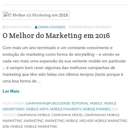
Campanhas|Publicidade
14
10 ANOS ATRÁS
DIANA CAVADAS
COMENTÁRIOS FECHADOS
O Melhor do Marketing em 2016
Com mais um ano terminado e um constante crescimento e
evolução do marketing como forma de storytelling – e vendo-se
cada vez mais uma expansão da sua vertente mobile em particular
-, é sempre bom rever algumas das melhores campanhas de
marketing que têm sido feitas nos últimos tempos (tanto porque é
uma boa forma de…
Ler Mais
FILED UNDER:
CAMPANHAS|PUBLICIDADE
,
EDITORIAL
,
MOBILE
,
MOBILE
ADVERTISING
,
MOBILE APPS
,
MOBILE PAYMENTS
,
MOBILE PHONES
AND
TAGGED:
CAMPANHA MOBILE
,
CAMPANHA MÓVEL
,
CAMPANHAS MOBILE
MARKETING
,
MARKETING
,
MARKETING MOBILE
,
MELHOR MOBILE MARKETING
2016
,
MOBILE
,
MOBILE MARKETING