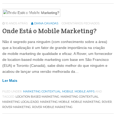
Marketing Contextual
13
10 ANOS ATRÁS
DIANA CAVADAS
COMENTÁRIOS FECHADOS
Onde Está o Mobile Marketing?
Não é segredo para ninguém (com conhecimento sobre a área)
que a localização é um fator de grande importância na criação
de mobile marketing de qualidade e eficaz. A Rover, um fornecedor
de location-based mobile marketing com base em São Francisco
(EUA) e Toronto (Canadá), sabe disto melhor do que ninguém e
acabou de lançar uma versão melhorada da…
Ler Mais
FILED UNDER:
MARKETING CONTEXTUAL
,
MOBILE
,
MOBILE APPS
AND
TAGGED:
LOCATION BASED MARKETING
,
MARKETING CONTEXTUAL
,
MARKETING LOCALIZADO
,
MARKETING MOBILE
,
MOBILE MARKETING
,
ROVER
,
ROVER MARKETING
,
ROVER MOBILE MARKETING