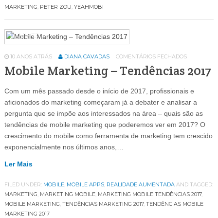
MARKETING
,
PETER ZOU
,
YEAHMOBI
Mobile
75
10 ANOS ATRÁS
DIANA CAVADAS
COMENTÁRIOS FECHADOS
Mobile Marketing – Tendências 2017
Com um mês passado desde o início de 2017, profissionais e
aficionados do marketing começaram já a debater e analisar a
pergunta que se impõe aos interessados na área – quais são as
tendências de mobile marketing que poderemos ver em 2017? O
crescimento do mobile como ferramenta de marketing tem crescido
exponencialmente nos últimos anos,…
Ler Mais
FILED UNDER:
MOBILE
,
MOBILE APPS
,
REALIDADE AUMENTADA
AND TAGGED:
MARKETING
,
MARKETING MOBILE
,
MARKETING MOBILE TENDÊNCIAS 2017
,
MOBILE MARKETING
,
TENDÊNCIAS MARKETING 2017
,
TENDÊNCIAS MOBILE
MARKETING 2017