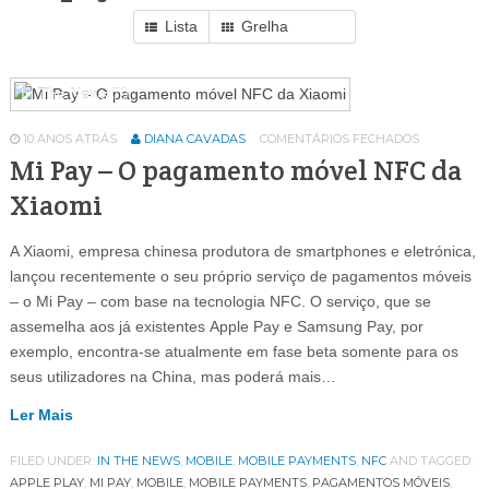
Lista
Grelha
In The News
79
10 ANOS ATRÁS
DIANA CAVADAS
COMENTÁRIOS FECHADOS
Mi Pay – O pagamento móvel NFC da
Xiaomi
A Xiaomi, empresa chinesa produtora de smartphones e eletrónica,
lançou recentemente o seu próprio serviço de pagamentos móveis
– o Mi Pay – com base na tecnologia NFC. O serviço, que se
assemelha aos já existentes Apple Pay e Samsung Pay, por
exemplo, encontra-se atualmente em fase beta somente para os
seus utilizadores na China, mas poderá mais…
Ler Mais
FILED UNDER:
IN THE NEWS
,
MOBILE
,
MOBILE PAYMENTS
,
NFC
AND TAGGED:
APPLE PLAY
,
MI PAY
,
MOBILE
,
MOBILE PAYMENTS
,
PAGAMENTOS MÓVEIS
,