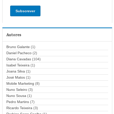
n
d
e
r
e
ç
Autores
o
d
Bruno Galante
(1)
e
Daniel Pacheco
(2)
e
Diana Cavadas
(104)
m
Isabel Teixeira
(1)
a
Joana Silva
i
(1)
l
José Matos
(1)
Mobile Marketing
(8)
Nuno Seleiro
(3)
Nuno Sousa
(1)
Pedro Martins
(7)
Ricardo Teixeira
(3)