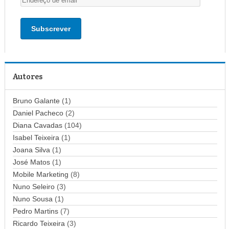
n
d
e
r
e
ç
Autores
o
d
Bruno Galante
(1)
e
Daniel Pacheco
(2)
e
Diana Cavadas
(104)
m
Isabel Teixeira
(1)
a
Joana Silva
i
(1)
l
José Matos
(1)
Mobile Marketing
(8)
Nuno Seleiro
(3)
Nuno Sousa
(1)
Pedro Martins
(7)
Ricardo Teixeira
(3)