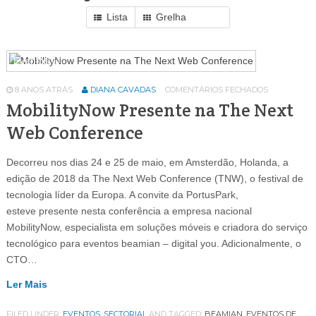
Lista
Grelha
Eventos
64
8 ANOS ATRÁS
DIANA CAVADAS
COMENTÁRIOS FECHADOS
MobilityNow Presente na The Next
Web Conference
Decorreu nos dias 24 e 25 de maio, em Amsterdão, Holanda, a
edição de 2018 da The Next Web Conference (TNW), o festival de
tecnologia líder da Europa. A convite da PortusPark,
esteve presente nesta conferência a empresa nacional
MobilityNow, especialista em soluções móveis e criadora do serviço
tecnológico para eventos beamian – digital you. Adicionalmente, o
CTO…
Ler Mais
FILED UNDER:
EVENTOS
,
SECTORIAL
AND TAGGED:
BEAMIAN
,
EVENTOS DE