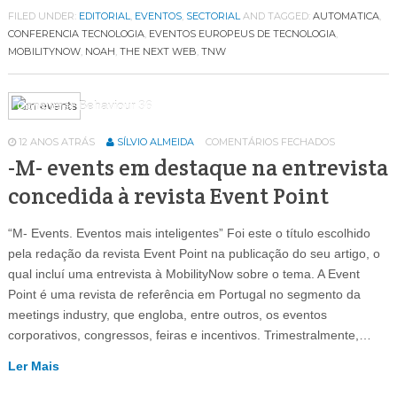
FILED UNDER:
EDITORIAL
,
EVENTOS
,
SECTORIAL
AND TAGGED:
AUTOMATICA
,
CONFERENCIA TECNOLOGIA
,
EVENTOS EUROPEUS DE TECNOLOGIA
,
MOBILITYNOW
,
NOAH
,
THE NEXT WEB
,
TNW
Consumer Behaviour
36
12 ANOS ATRÁS
SÍLVIO ALMEIDA
COMENTÁRIOS FECHADOS
-M- events em destaque na entrevista
concedida à revista Event Point
“M- Events. Eventos mais inteligentes” Foi este o título escolhido
pela redação da revista Event Point na publicação do seu artigo, o
qual incluí uma entrevista à MobilityNow sobre o tema. A Event
Point é uma revista de referência em Portugal no segmento da
meetings industry, que engloba, entre outros, os eventos
corporativos, congressos, feiras e incentivos. Trimestralmente,…
Ler Mais