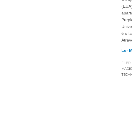
(EUA)
apart
Purpl
Unive
é o l
Atrav
Ler 
FILED
MADIS
TECH