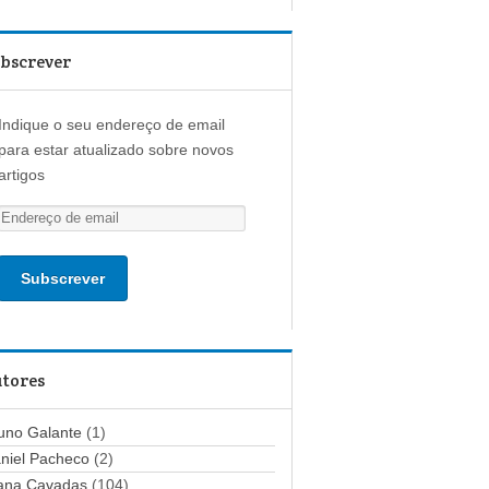
bscrever
Indique o seu endereço de email
para estar atualizado sobre novos
artigos
E
n
d
e
r
e
ç
tores
o
d
uno Galante
(1)
e
niel Pacheco
(2)
e
ana Cavadas
(104)
m