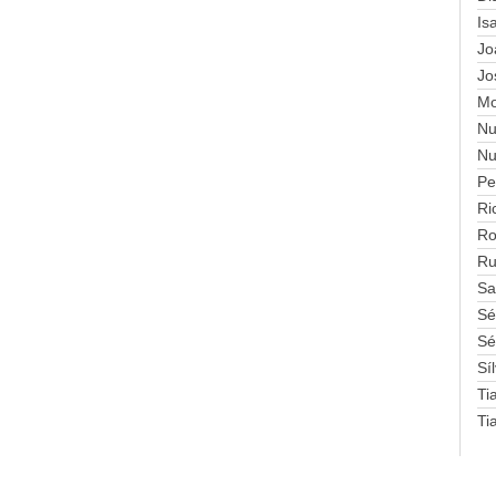
Is
Jo
Jo
Mo
Nu
Nu
Pe
Ri
Ro
Ru
Sa
Sé
Sé
Sí
Ti
Ti