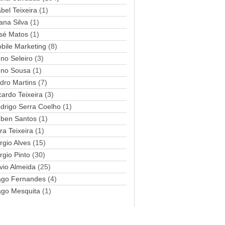
abel Teixeira
(1)
a
ana Silva
i
(1)
l
sé Matos
(1)
bile Marketing
(8)
no Seleiro
(3)
no Sousa
(1)
dro Martins
(7)
cardo Teixeira
(3)
drigo Serra Coelho
(1)
ben Santos
(1)
ra Teixeira
(1)
rgio Alves
(15)
rgio Pinto
(30)
lvio Almeida
(25)
ago Fernandes
(4)
ago Mesquita
(1)