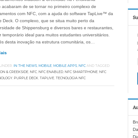
 acabaram de se tornar no primeiro complexo de
amentos com NFC, com a ajuda do software TapLive™ da
Su
e Deck. O complexo, que se situa muito perto da
rsidade de Shippensburg e diversos bares e restaurantes,
ar temporário ideal para muitos estudantes universitários.
és desta inovação na estrutura comunitária, os…
Mais
 UNDER:
IN THE NEWS
,
MOBILE
,
MOBILE APPS
,
NFC
AND TAGGED:
ON & CREEKSIDE
,
NFC
,
NFC ENABLED
,
NFC SMARTPHONE
,
NFC
NOLOGY
,
PURPLE DECK
,
TAPLIVE
,
TECNOLOGIA NFC
Au
Br
Da
Di