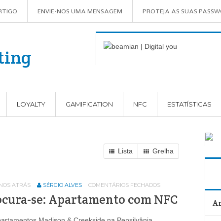
RTIGO
ENVIE-NOS UMA MENSAGEM
PROTEJA AS SUAS PASS
LOYALTY
GAMIFICATION
NFC
ESTATÍSTICAS
Lista
Grelha
ANOS ATRÁS
SÉRGIO ALVES
COMENTÁRIOS FECHADOS
ocura-se: Apartamento com NFC
Ar
artamentos Madison & Creekside na Pensilvânia