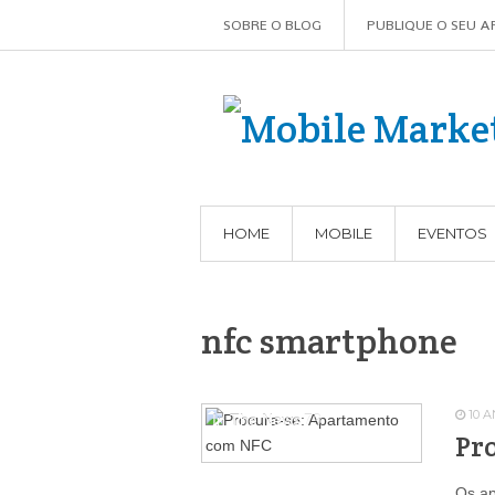
SOBRE O BLOG
PUBLIQUE O SEU A
HOME
MOBILE
EVENTOS
nfc smartphone
10 
In The News
79
Pr
Os ap