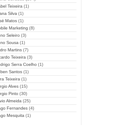
abel Teixeira
(1)
a
ana Silva
i
(1)
l
sé Matos
(1)
bile Marketing
(8)
no Seleiro
(3)
no Sousa
(1)
dro Martins
(7)
cardo Teixeira
(3)
drigo Serra Coelho
(1)
ben Santos
(1)
ra Teixeira
(1)
rgio Alves
(15)
rgio Pinto
(30)
lvio Almeida
(25)
ago Fernandes
(4)
ago Mesquita
(1)