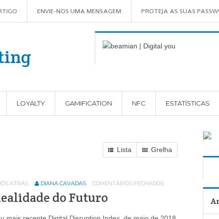
RTIGO
ENVIE-NOS UMA MENSAGEM
PROTEJA AS SUAS PASS
LOYALTY
GAMIFICATION
NFC
ESTATÍSTICAS
Lista
Grelha
NOS ATRÁS
DIANA CAVADAS
COMENTÁRIOS FECHADOS
Realidade do Futuro
Ar
u mais recente Digital Disruption Index, de maio de 2018,