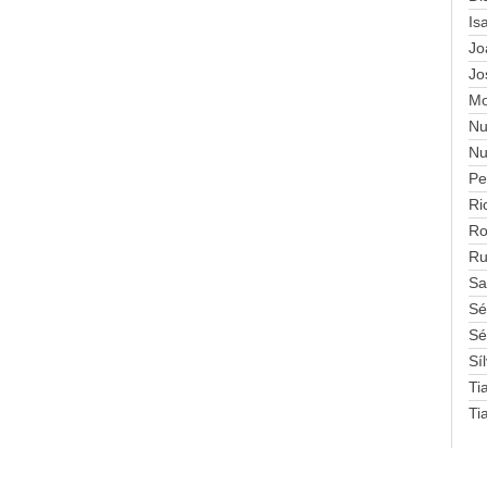
Is
Jo
Jo
Mo
Nu
Nu
Pe
Ri
Ro
Ru
Sa
Sé
Sé
Sí
Ti
Ti