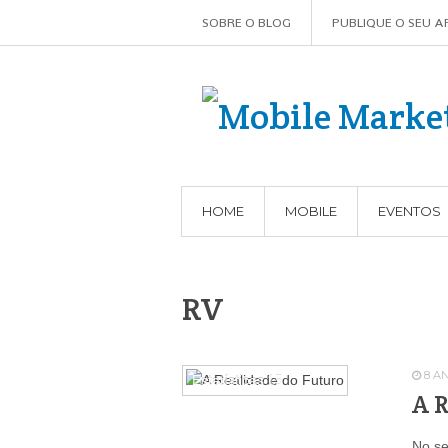
SOBRE O BLOG
PUBLIQUE O SEU A
HOME
MOBILE
EVENTOS
RV
8 A
Estatísticas
15
A 
No se