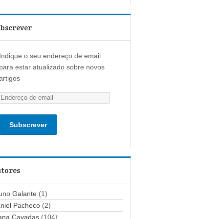
bscrever
Indique o seu endereço de email
para estar atualizado sobre novos
artigos
E
n
d
e
r
e
ç
tores
o
d
uno Galante
(1)
e
niel Pacheco
(2)
e
ana Cavadas
(104)
m