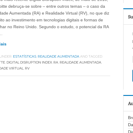
oitte debruça-se sobre – entre outros temas – o caso da
dade Aumentada (RA) e Realidade Virtual (RV), no que diz
Su
ito ao investimento em tecnologias digitais e formas de
lhar no Reino Unido. Segundo o estudo, o potencial da RA
…
Mais
 UNDER:
ESTATÍSTICAS
,
REALIDADE AUMENTADA
AND TAGGED:
TTE
,
DIGITAL DISRUPTION INDEX
,
RA
,
REALIDADE AUMENTADA
,
DADE VIRTUAL
,
RV
Au
Br
Da
Di