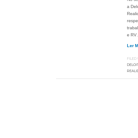
a Del
Reali
respe
traba
e RV
Ler 
FILED
DELOI
REALI