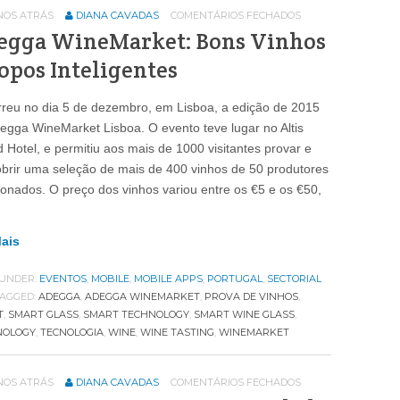
ANOS ATRÁS
DIANA CAVADAS
COMENTÁRIOS FECHADOS
egga WineMarket: Bons Vinhos
opos Inteligentes
reu no dia 5 de dezembro, em Lisboa, a edição de 2015
egga WineMarket Lisboa. O evento teve lugar no Altis
 Hotel, e permitiu aos mais de 1000 visitantes provar e
brir uma seleção de mais de 400 vinhos de 50 produtores
ionados. O preço dos vinhos variou entre os €5 e os €50,
Mais
 UNDER:
EVENTOS
,
MOBILE
,
MOBILE APPS
,
PORTUGAL
,
SECTORIAL
AGGED:
ADEGGA
,
ADEGGA WINEMARKET
,
PROVA DE VINHOS
,
T
,
SMART GLASS
,
SMART TECHNOLOGY
,
SMART WINE GLASS
,
NOLOGY
,
TECNOLOGIA
,
WINE
,
WINE TASTING
,
WINEMARKET
ANOS ATRÁS
DIANA CAVADAS
COMENTÁRIOS FECHADOS