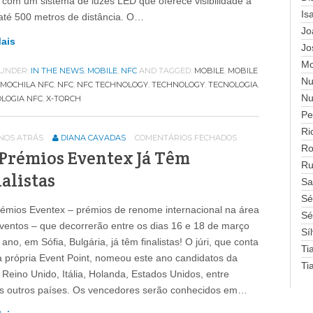
 com um sistema de luzes LED que oferece visibilidade a
Is
até 500 metros de distância. O…
Jo
Mais
Jo
Mo
 UNDER:
IN THE NEWS
,
MOBILE
,
NFC
AND TAGGED:
MOBILE
,
MOBILE
Nu
MOCHILA NFC
,
NFC
,
NFC TECHNOLOGY
,
TECHNOLOGY
,
TECNOLOGIA
,
Nu
LOGIA NFC
,
X-TORCH
Pe
Ri
ANOS ATRÁS
DIANA CAVADAS
COMENTÁRIOS FECHADOS
Ro
 Prémios Eventex Já Têm
Ru
alistas
Sa
Sé
émios Eventex – prémios de renome internacional na área
Sé
ventos – que decorrerão entre os dias 16 e 18 de março
Sí
 ano, em Sófia, Bulgária, já têm finalistas! O júri, que conta
Ti
 própria Event Point, nomeou este ano candidatos da
Ti
, Reino Unido, Itália, Holanda, Estados Unidos, entre
s outros países. Os vencedores serão conhecidos em…