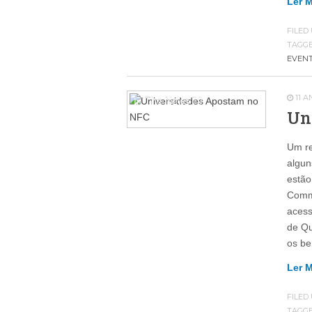
Ler 
FILED
TAGG
EVEN
11 
In The News
79
Un
Um re
algun
estão
Commu
acess
de Qu
os be
Ler 
FILED
TAGG