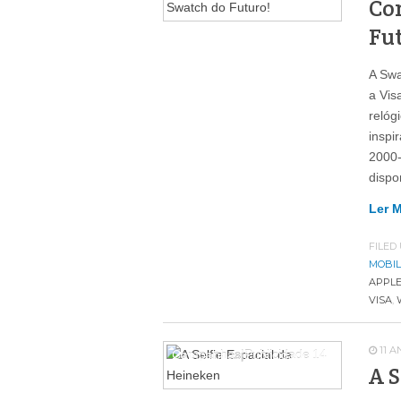
Co
Fu
A Swa
a Vis
relóg
inspi
2000-
dispo
Ler 
FILED
MOBI
APPL
VISA
,
11 
Campanhas|Publicidade
14
A S