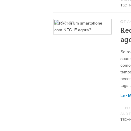
TECH
11 
Mobile
75
Re
ag
Se re
suas 
como 
tempo
nece
tags
Ler 
FILED
AND T
TECH