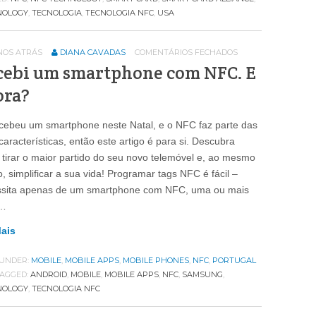
NOLOGY
,
TECNOLOGIA
,
TECNOLOGIA NFC
,
USA
ANOS ATRÁS
DIANA CAVADAS
COMENTÁRIOS FECHADOS
cebi um smartphone com NFC. E
ora?
cebeu um smartphone neste Natal, e o NFC faz parte das
características, então este artigo é para si. Descubra
tirar o maior partido do seu novo telemóvel e, ao mesmo
, simplificar a sua vida! Programar tags NFC é fácil –
ssita apenas de um smartphone com NFC, uma ou mais
,…
Mais
 UNDER:
MOBILE
,
MOBILE APPS
,
MOBILE PHONES
,
NFC
,
PORTUGAL
AGGED:
ANDROID
,
MOBILE
,
MOBILE APPS
,
NFC
,
SAMSUNG
,
NOLOGY
,
TECNOLOGIA NFC