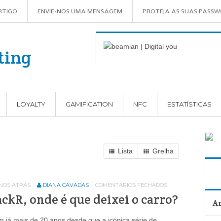
RTIGO
ENVIE-NOS UMA MENSAGEM
PROTEJA AS SUAS PASS
LOYALTY
GAMIFICATION
NFC
ESTATÍSTICAS
Lista
Grelha
ANOS ATRÁS
DIANA CAVADAS
COMENTÁRIOS FECHADOS
ckR, onde é que deixei o carro?
Ar
 já mais de 20 anos desde que a icónica série de