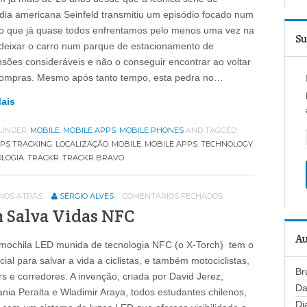
ia americana Seinfeld transmitiu um episódio focado num
lo que já quase todos enfrentamos pelo menos uma vez na
Su
 deixar o carro num parque de estacionamento de
sões consideráveis e não o conseguir encontrar ao voltar
ompras. Mesmo após tanto tempo, esta pedra no…
Mais
 UNDER:
MOBILE
,
MOBILE APPS
,
MOBILE PHONES
AND TAGGED:
PS TRACKING
,
LOCALIZAÇÃO
,
MOBILE
,
MOBILE APPS
,
TECHNOLOGY
,
LOGIA
,
TRACKR
,
TRACKR BRAVO
ANOS ATRÁS
SÉRGIO ALVES
COMENTÁRIOS FECHADOS
 Salva Vidas NFC
Au
ochila LED munida de tecnologia NFC (o X-Torch) tem o
cial para salvar a vida a ciclistas, e também motociclistas,
Br
rs e corredores. A invenção, criada por David Jerez,
Da
ania Peralta e Wladimir Araya, todos estudantes chilenos,
Di