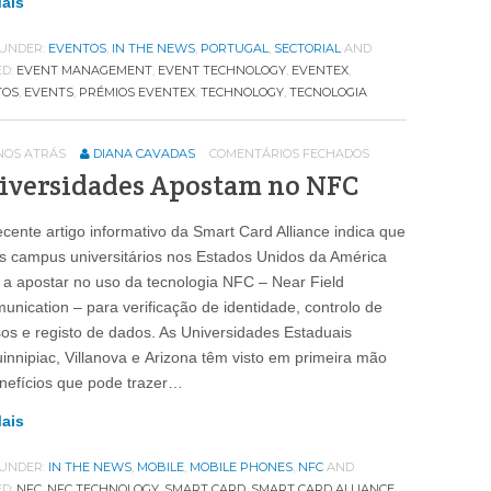
Mais
 UNDER:
EVENTOS
,
IN THE NEWS
,
PORTUGAL
,
SECTORIAL
AND
ED:
EVENT MANAGEMENT
,
EVENT TECHNOLOGY
,
EVENTEX
,
TOS
,
EVENTS
,
PRÉMIOS EVENTEX
,
TECHNOLOGY
,
TECNOLOGIA
ANOS ATRÁS
DIANA CAVADAS
COMENTÁRIOS FECHADOS
iversidades Apostam no NFC
cente artigo informativo da Smart Card Alliance indica que
s campus universitários nos Estados Unidos da América
 a apostar no uso da tecnologia NFC – Near Field
nication – para verificação de identidade, controlo de
os e registo de dados. As Universidades Estaduais
innipiac, Villanova e Arizona têm visto em primeira mão
nefícios que pode trazer…
Mais
 UNDER:
IN THE NEWS
,
MOBILE
,
MOBILE PHONES
,
NFC
AND
ED:
NFC
,
NFC TECHNOLOGY
,
SMART CARD
,
SMART CARD ALLIANCE
,