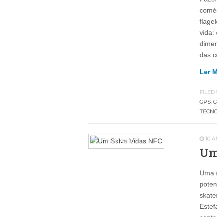
coméd
flage
vida:
dimen
das c
Ler 
FILED
GPS
,
G
TECNO
10 
In The News
79
Um
Uma m
poten
skate
Estef