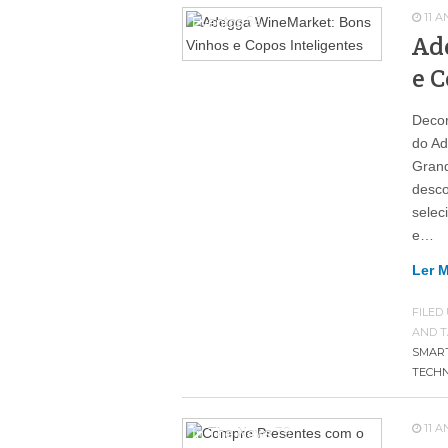
11 
Eventos
64
Ad
e C
Decor
do Ad
Grand
desco
selec
e…
Ler 
FILED
AND T
SMAR
TECH
11 
In The News
79