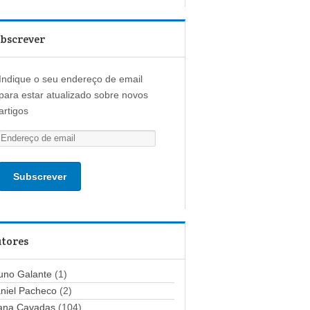
bscrever
Indique o seu endereço de email
para estar atualizado sobre novos
artigos
E
n
d
e
r
e
ç
tores
o
d
uno Galante
(1)
e
niel Pacheco
(2)
e
ana Cavadas
(104)
m