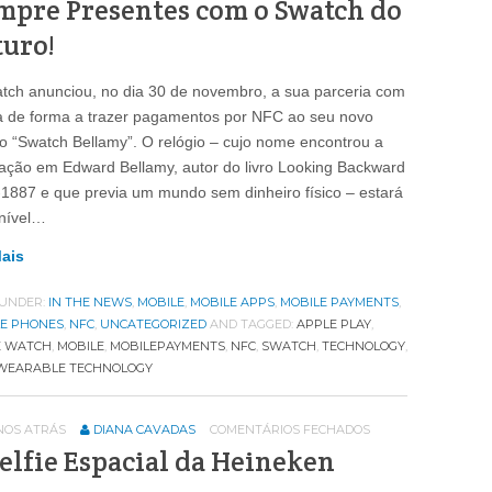
mpre Presentes com o Swatch do
turo!
tch anunciou, no dia 30 de novembro, a sua parceria com
a de forma a trazer pagamentos por NFC ao seu novo
io “Swatch Bellamy”. O relógio – cujo nome encontrou a
ração em Edward Bellamy, autor do livro Looking Backward
1887 e que previa um mundo sem dinheiro físico – estará
nível…
Mais
 UNDER:
IN THE NEWS
,
MOBILE
,
MOBILE APPS
,
MOBILE PAYMENTS
,
LE PHONES
,
NFC
,
UNCATEGORIZED
AND TAGGED:
APPLE PLAY
,
E WATCH
,
MOBILE
,
MOBILEPAYMENTS
,
NFC
,
SWATCH
,
TECHNOLOGY
,
WEARABLE TECHNOLOGY
ANOS ATRÁS
DIANA CAVADAS
COMENTÁRIOS FECHADOS
elfie Espacial da Heineken