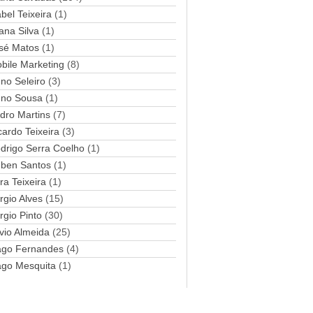
abel Teixeira
(1)
a
ana Silva
i
(1)
l
sé Matos
(1)
bile Marketing
(8)
no Seleiro
(3)
no Sousa
(1)
dro Martins
(7)
cardo Teixeira
(3)
drigo Serra Coelho
(1)
ben Santos
(1)
ra Teixeira
(1)
rgio Alves
(15)
rgio Pinto
(30)
lvio Almeida
(25)
ago Fernandes
(4)
ago Mesquita
(1)