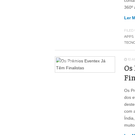
conta
360º 
Ler 
FILED
APPS
,
TECNO
10 
Eventos
64
Os
Fin
Os Pr
dos e
deste
com a
Índia
muito