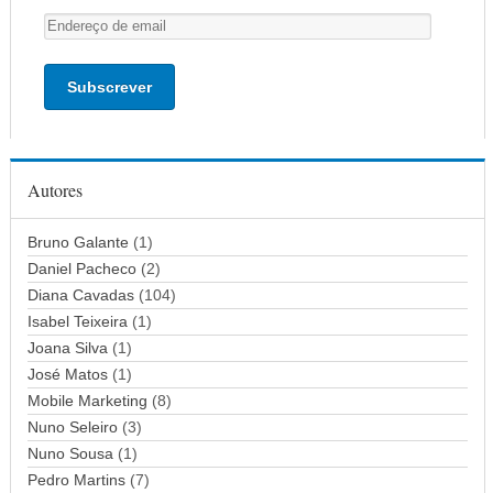
E
n
d
e
r
e
ç
Autores
o
d
Bruno Galante
(1)
e
Daniel Pacheco
(2)
e
Diana Cavadas
(104)
m
Isabel Teixeira
(1)
a
Joana Silva
i
(1)
l
José Matos
(1)
Mobile Marketing
(8)
Nuno Seleiro
(3)
Nuno Sousa
(1)
Pedro Martins
(7)