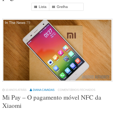
Lista
Grelha
In The News
79
10 ANOS ATRÁS
DIANA CAVADAS
COMENTÁRIOS FECHADOS
Mi Pay – O pagamento móvel NFC da
Xiaomi