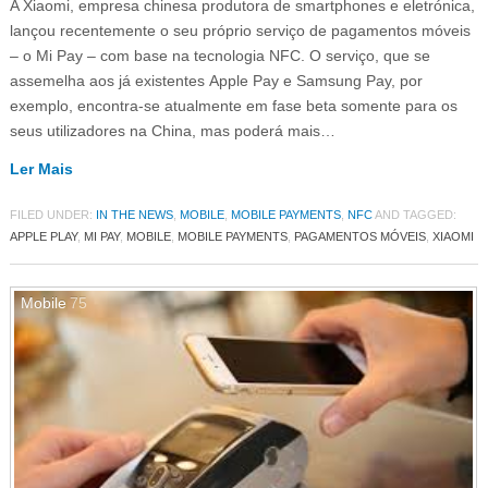
A Xiaomi, empresa chinesa produtora de smartphones e eletrónica,
lançou recentemente o seu próprio serviço de pagamentos móveis
– o Mi Pay – com base na tecnologia NFC. O serviço, que se
assemelha aos já existentes Apple Pay e Samsung Pay, por
exemplo, encontra-se atualmente em fase beta somente para os
seus utilizadores na China, mas poderá mais…
Ler Mais
FILED UNDER:
IN THE NEWS
,
MOBILE
,
MOBILE PAYMENTS
,
NFC
AND TAGGED:
APPLE PLAY
,
MI PAY
,
MOBILE
,
MOBILE PAYMENTS
,
PAGAMENTOS MÓVEIS
,
XIAOMI
Mobile
75