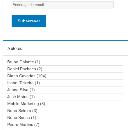
E
n
d
e
r
e
ç
Autores
o
d
Bruno Galante
(1)
e
Daniel Pacheco
(2)
e
Diana Cavadas
(104)
m
Isabel Teixeira
(1)
a
Joana Silva
i
(1)
l
José Matos
(1)
Mobile Marketing
(8)
Nuno Seleiro
(3)
Nuno Sousa
(1)
Pedro Martins
(7)