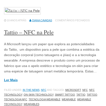
In The News
79
10 ANOS ATRÁS
DIANA CAVADAS
COMENTÁRIOS FECHADOS
Tattio – NFC na Pele
A Microsoft lançou um paper que explora as potencialidades
do Tattio, um dispositivo para a pele que combina a estética da
decoração corporal (como tatuagens e jóias) e a a tecnologia
wearable. A empresa descreve o produto como um processo de
fabrico que usa o apelo estético e tecnologia on-skin para criar
uma espécie de tatuagem smart metálica temporária. Estas…
Ler Mais
FILED UNDER:
IN THE NEWS
,
NFC
AND TAGGED:
MICROSOFT
,
NFC
,
NFC
TECHNOLOGY
,
ON-SKIN TECHNOLOGY
,
SMART TATTOO
,
TATTIO
,
TATTOO
,
TECNOLOGIA NFC
,
TECNOLOGIA WEARABLE
,
WEARABLE
,
WEARABLE
TECHNOLOGY
,
WEARABLES