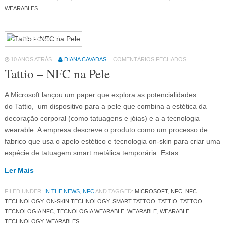
WEARABLES
In The News
79
10 ANOS ATRÁS
DIANA CAVADAS
COMENTÁRIOS FECHADOS
Tattio – NFC na Pele
A Microsoft lançou um paper que explora as potencialidades
do Tattio, um dispositivo para a pele que combina a estética da
decoração corporal (como tatuagens e jóias) e a a tecnologia
wearable. A empresa descreve o produto como um processo de
fabrico que usa o apelo estético e tecnologia on-skin para criar uma
espécie de tatuagem smart metálica temporária. Estas…
Ler Mais
FILED UNDER:
IN THE NEWS
,
NFC
AND TAGGED:
MICROSOFT
,
NFC
,
NFC
TECHNOLOGY
,
ON-SKIN TECHNOLOGY
,
SMART TATTOO
,
TATTIO
,
TATTOO
,
TECNOLOGIA NFC
,
TECNOLOGIA WEARABLE
,
WEARABLE
,
WEARABLE
TECHNOLOGY
,
WEARABLES