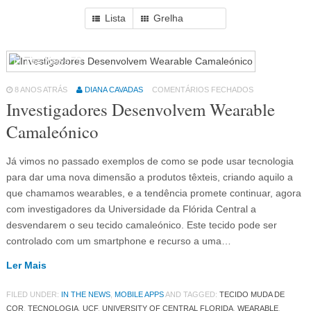
Lista
Grelha
In The News
79
8 ANOS ATRÁS
DIANA CAVADAS
COMENTÁRIOS FECHADOS
Investigadores Desenvolvem Wearable
Camaleónico
Já vimos no passado exemplos de como se pode usar tecnologia
para dar uma nova dimensão a produtos têxteis, criando aquilo a
que chamamos wearables, e a tendência promete continuar, agora
com investigadores da Universidade da Flórida Central a
desvendarem o seu tecido camaleónico. Este tecido pode ser
controlado com um smartphone e recurso a uma…
Ler Mais
FILED UNDER:
IN THE NEWS
,
MOBILE APPS
AND TAGGED:
TECIDO MUDA DE
COR
,
TECNOLOGIA
,
UCF
,
UNIVERSITY OF CENTRAL FLORIDA
,
WEARABLE
,