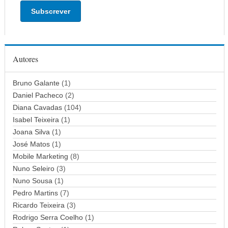
d
e
r
e
ç
Autores
o
d
Bruno Galante
(1)
e
Daniel Pacheco
(2)
e
Diana Cavadas
(104)
m
Isabel Teixeira
(1)
a
Joana Silva
i
(1)
l
José Matos
(1)
Mobile Marketing
(8)
Nuno Seleiro
(3)
Nuno Sousa
(1)
Pedro Martins
(7)
Ricardo Teixeira
(3)
Rodrigo Serra Coelho
(1)