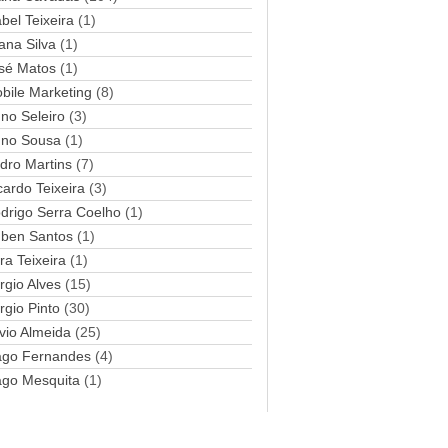
abel Teixeira
(1)
a
ana Silva
i
(1)
l
sé Matos
(1)
bile Marketing
(8)
no Seleiro
(3)
no Sousa
(1)
dro Martins
(7)
cardo Teixeira
(3)
drigo Serra Coelho
(1)
ben Santos
(1)
ra Teixeira
(1)
rgio Alves
(15)
rgio Pinto
(30)
lvio Almeida
(25)
ago Fernandes
(4)
ago Mesquita
(1)