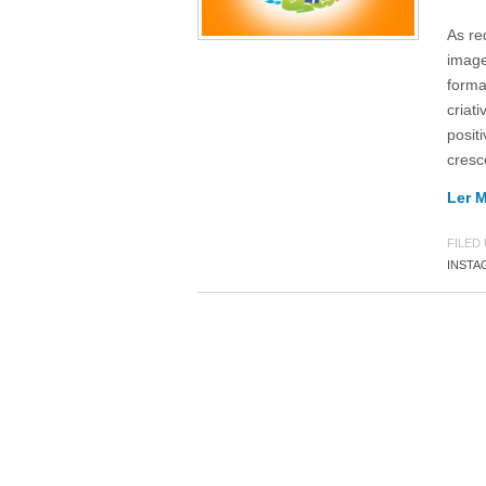
As re
image
forma
criat
posit
cresc
Ler 
FILED
INSTA