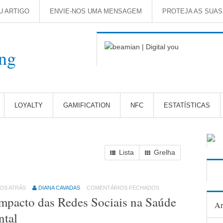
U ARTIGO
ENVIE-NOS UMA MENSAGEM
PROTEJA AS SUA
LOYALTY
GAMIFICATION
NFC
ESTATÍSTICAS
Lista
Grelha
NOS ATRÁS
DIANA CAVADAS
COMENTÁRIOS FECHADOS
mpacto das Redes Sociais na Saúde
Ar
tal