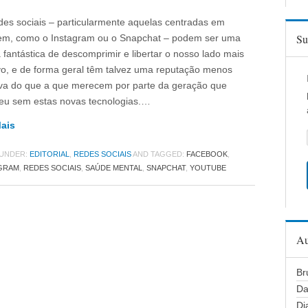
des sociais – particularmente aquelas centradas em
Su
m, como o Instagram ou o Snapchat – podem ser uma
 fantástica de descomprimir e libertar o nosso lado mais
ivo, e de forma geral têm talvez uma reputação menos
iva do que a que merecem por parte da geração que
eu sem estas novas tecnologias.…
Mais
 UNDER:
EDITORIAL
,
REDES SOCIAIS
AND TAGGED:
FACEBOOK
,
GRAM
,
REDES SOCIAIS
,
SAÚDE MENTAL
,
SNAPCHAT
,
YOUTUBE
Au
Br
Da
Di