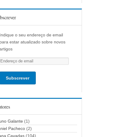
bscrever
Indique o seu endereço de email
para estar atualizado sobre novos
artigos
E
n
d
e
r
e
ç
tores
o
d
uno Galante
(1)
e
niel Pacheco
(2)
e
ana Cavadas
(104)
m