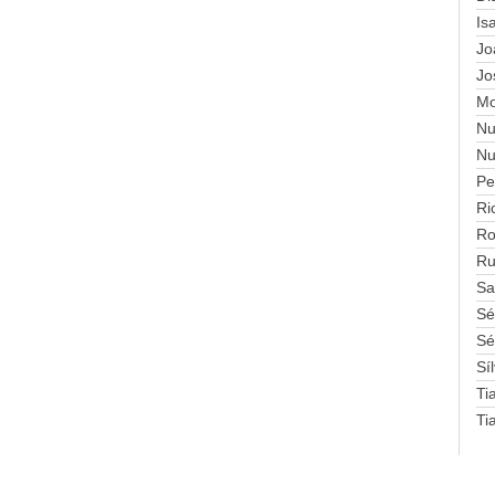
Is
Jo
Jo
Mo
Nu
Nu
Pe
Ri
Ro
Ru
Sa
Sé
Sé
Sí
Ti
Ti