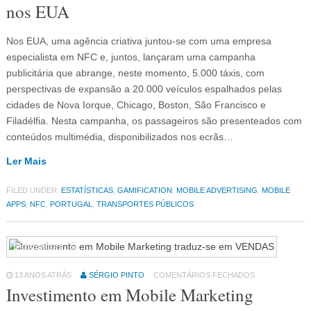
nos EUA
Nos EUA, uma agência criativa juntou-se com uma empresa
especialista em NFC e, juntos, lançaram uma campanha
publicitária que abrange, neste momento, 5.000 táxis, com
perspectivas de expansão a 20.000 veículos espalhados pelas
cidades de Nova Iorque, Chicago, Boston, São Francisco e
Filadélfia. Nesta campanha, os passageiros são presenteados com
conteúdos multimédia, disponibilizados nos ecrãs…
Ler Mais
FILED UNDER:
ESTATÍSTICAS
,
GAMIFICATION
,
MOBILE ADVERTISING
,
MOBILE
APPS
,
NFC
,
PORTUGAL
,
TRANSPORTES PÚBLICOS
Estatísticas
15
13 ANOS ATRÁS
SÉRGIO PINTO
COMENTÁRIOS FECHADOS
Investimento em Mobile Marketing