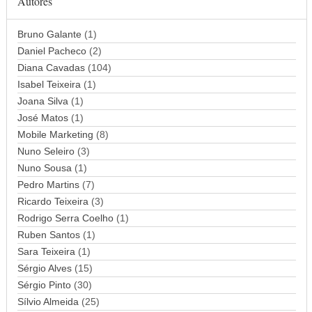
Autores
o
d
Bruno Galante
(1)
e
Daniel Pacheco
(2)
e
Diana Cavadas
(104)
m
Isabel Teixeira
(1)
a
Joana Silva
i
(1)
l
José Matos
(1)
Mobile Marketing
(8)
Nuno Seleiro
(3)
Nuno Sousa
(1)
Pedro Martins
(7)
Ricardo Teixeira
(3)
Rodrigo Serra Coelho
(1)
Ruben Santos
(1)
Sara Teixeira
(1)
Sérgio Alves
(15)
Sérgio Pinto
(30)
Sílvio Almeida
(25)