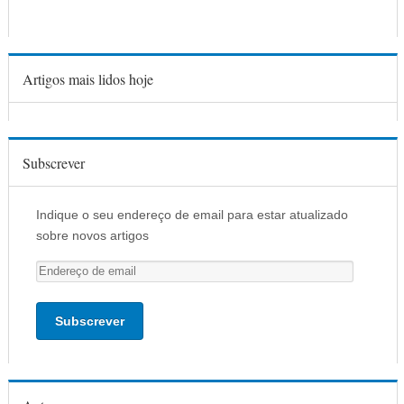
Artigos mais lidos hoje
Subscrever
Indique o seu endereço de email para estar atualizado
sobre novos artigos
E
n
d
e
r
e
ç