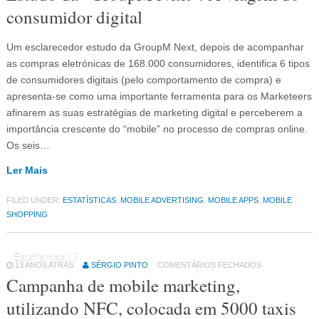
consumidor digital
Um esclarecedor estudo da GroupM Next, depois de acompanhar
as compras eletrónicas de 168.000 consumidores, identifica 6 tipos
de consumidores digitais (pelo comportamento de compra) e
apresenta-se como uma importante ferramenta para os Marketeers
afinarem as suas estratégias de marketing digital e perceberem a
importância crescente do “mobile” no processo de compras online.
Os seis…
Ler Mais
FILED UNDER:
ESTATÍSTICAS
,
MOBILE ADVERTISING
,
MOBILE APPS
,
MOBILE
SHOPPING
Estatísticas
15
13 ANOS ATRÁS
SÉRGIO PINTO
COMENTÁRIOS FECHADOS
Campanha de mobile marketing,
utilizando NFC, colocada em 5000 taxis