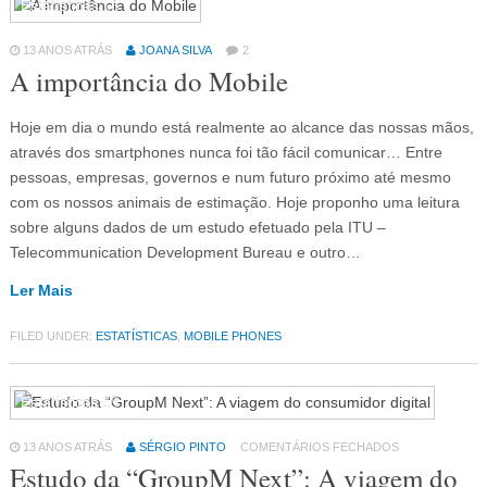
Estatísticas
15
13 ANOS ATRÁS
JOANA SILVA
2
A importância do Mobile
Hoje em dia o mundo está realmente ao alcance das nossas mãos,
através dos smartphones nunca foi tão fácil comunicar… Entre
pessoas, empresas, governos e num futuro próximo até mesmo
com os nossos animais de estimação. Hoje proponho uma leitura
sobre alguns dados de um estudo efetuado pela ITU –
Telecommunication Development Bureau e outro…
Ler Mais
FILED UNDER:
ESTATÍSTICAS
,
MOBILE PHONES
Estatísticas
15
13 ANOS ATRÁS
SÉRGIO PINTO
COMENTÁRIOS FECHADOS
Estudo da “GroupM Next”: A viagem do