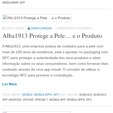
WEBSUMMIT APP
Mobile
75
9 ANOS ATRÁS
DIANA CAVADAS
COMENTÁRIOS FECHADOS
Alba1913 Protege a Pele… e o Produto
A Alba1913, uma empresa polaca de cuidados para a pele com
mais de 100 anos de existência, está a apostar no packaging com
NFC para proteger a autenticidade dos seus produtos e obter
informação sobre os seus consumidores, bem como fornecer-lhes
conteúdo através de uma app móvel. O conceito de utilizar a
tecnologia NFC para prevenir a contrafação…
Ler Mais
FILED UNDER:
MOBILE
,
MOBILE APPS
,
NFC
AND TAGGED:
ALBA1913
,
ALBA1913
APP
,
ANDROID
,
IPHONE
,
IPHONE 7
,
MOBILE APP
,
MOBILE APPS
,
NFC