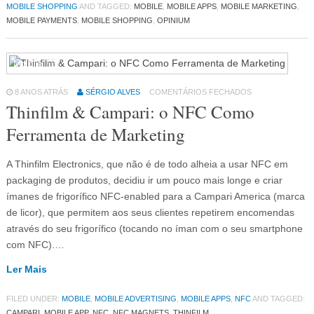
MOBILE SHOPPING
AND TAGGED:
MOBILE
,
MOBILE APPS
,
MOBILE MARKETING
,
MOBILE PAYMENTS
,
MOBILE SHOPPING
,
OPINIUM
Mobile
75
8 ANOS ATRÁS
SÉRGIO ALVES
COMENTÁRIOS FECHADOS
Thinfilm & Campari: o NFC Como
Ferramenta de Marketing
A Thinfilm Electronics, que não é de todo alheia a usar NFC em
packaging de produtos, decidiu ir um pouco mais longe e criar
ímanes de frigorífico NFC-enabled para a Campari America (marca
de licor), que permitem aos seus clientes repetirem encomendas
através do seu frigorífico (tocando no íman com o seu smartphone
com NFC).…
Ler Mais
FILED UNDER:
MOBILE
,
MOBILE ADVERTISING
,
MOBILE APPS
,
NFC
AND TAGGED:
CAMPARI
,
MOBILE APP
,
NFC
,
NFC MAGNETS
,
THINFILM