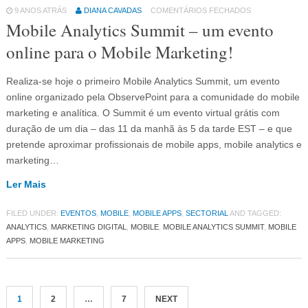
9 ANOS ATRÁS
DIANA CAVADAS
COMENTÁRIOS FECHADOS
Mobile Analytics Summit – um evento
online para o Mobile Marketing!
Realiza-se hoje o primeiro Mobile Analytics Summit, um evento
online organizado pela ObservePoint para a comunidade do mobile
marketing e analítica. O Summit é um evento virtual grátis com
duração de um dia – das 11 da manhã às 5 da tarde EST – e que
pretende aproximar profissionais de mobile apps, mobile analytics e
marketing…
Ler Mais
FILED UNDER:
EVENTOS
,
MOBILE
,
MOBILE APPS
,
SECTORIAL
AND TAGGED:
ANALYTICS
,
MARKETING DIGITAL
,
MOBILE
,
MOBILE ANALYTICS SUMMIT
,
MOBILE
APPS
,
MOBILE MARKETING
1
2
…
7
NEXT