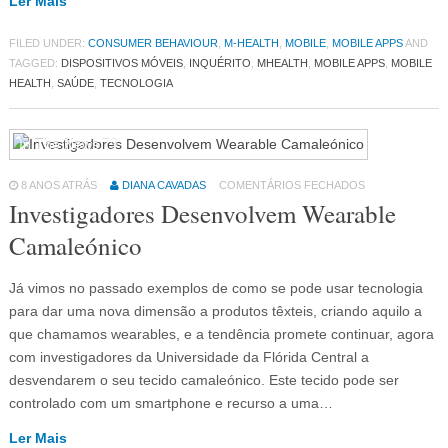
Ler Mais
FILED UNDER:
CONSUMER BEHAVIOUR
,
M-HEALTH
,
MOBILE
,
MOBILE APPS
AND
TAGGED:
DISPOSITIVOS MÓVEIS
,
INQUÉRITO
,
MHEALTH
,
MOBILE APPS
,
MOBILE
HEALTH
,
SAÚDE
,
TECNOLOGIA
In The News
79
8 ANOS ATRÁS
DIANA CAVADAS
COMENTÁRIOS FECHADOS
Investigadores Desenvolvem Wearable
Camaleónico
Já vimos no passado exemplos de como se pode usar tecnologia
para dar uma nova dimensão a produtos têxteis, criando aquilo a
que chamamos wearables, e a tendência promete continuar, agora
com investigadores da Universidade da Flórida Central a
desvendarem o seu tecido camaleónico. Este tecido pode ser
controlado com um smartphone e recurso a uma…
Ler Mais