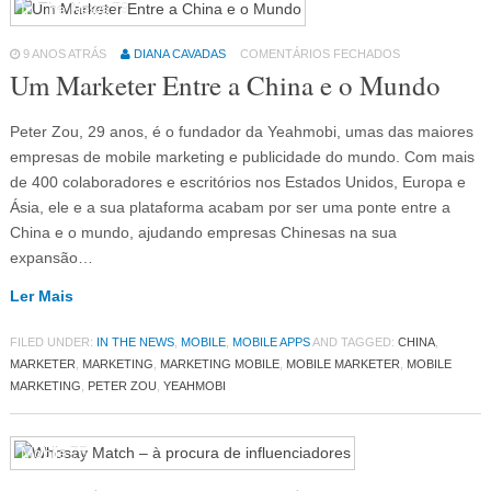
In The News
79
9 ANOS ATRÁS
DIANA CAVADAS
COMENTÁRIOS FECHADOS
Um Marketer Entre a China e o Mundo
Peter Zou, 29 anos, é o fundador da Yeahmobi, umas das maiores
empresas de mobile marketing e publicidade do mundo. Com mais
de 400 colaboradores e escritórios nos Estados Unidos, Europa e
Ásia, ele e a sua plataforma acabam por ser uma ponte entre a
China e o mundo, ajudando empresas Chinesas na sua
expansão…
Ler Mais
FILED UNDER:
IN THE NEWS
,
MOBILE
,
MOBILE APPS
AND TAGGED:
CHINA
,
MARKETER
,
MARKETING
,
MARKETING MOBILE
,
MOBILE MARKETER
,
MOBILE
MARKETING
,
PETER ZOU
,
YEAHMOBI
Mobile
75