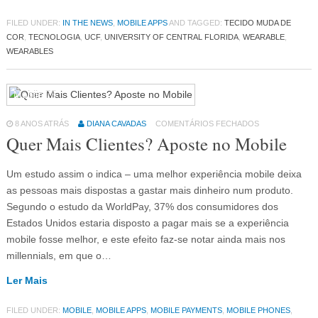
FILED UNDER:
IN THE NEWS
,
MOBILE APPS
AND TAGGED:
TECIDO MUDA DE
COR
,
TECNOLOGIA
,
UCF
,
UNIVERSITY OF CENTRAL FLORIDA
,
WEARABLE
,
WEARABLES
Mobile
75
8 ANOS ATRÁS
DIANA CAVADAS
COMENTÁRIOS FECHADOS
Quer Mais Clientes? Aposte no Mobile
Um estudo assim o indica – uma melhor experiência mobile deixa
as pessoas mais dispostas a gastar mais dinheiro num produto.
Segundo o estudo da WorldPay, 37% dos consumidores dos
Estados Unidos estaria disposto a pagar mais se a experiência
mobile fosse melhor, e este efeito faz-se notar ainda mais nos
millennials, em que o…
Ler Mais
FILED UNDER:
MOBILE
,
MOBILE APPS
,
MOBILE PAYMENTS
,
MOBILE PHONES
,