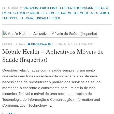
FILED UNDER:
CAMPANHAS|PUBLICIDADE
,
CONSUMER BEHAVIOUR
,
EDITORIAL
,
EVENTOS
,
LOYALTY
,
MARKETING CONTEXTUAL
,
MOBILE
,
MOBILE APPS
,
MOBILE
SHOPPING
,
SECTORIAL
,
UNCATEGORIZED
Consumer Behaviour
36
8 ANOS ATRÁS
DIANA CAVADAS
COMENTÁRIOS FECHADOS
Mobile Health – Aplicativos Móveis de
Saúde (Inquérito)
Questões relacionadas com a saúde sempre foram muito
relevantes em todas as esferas da sociedade e existe uma
necessidade de reestruturar o padrão dos serviços de saúde,
mantendo-o coerente e consistente com um estilo de vida
dinâmico, flexível e móvel de uma sociedade repleta de
Teconologia de Informação e Comunicação (Information and
Communication Technology –…