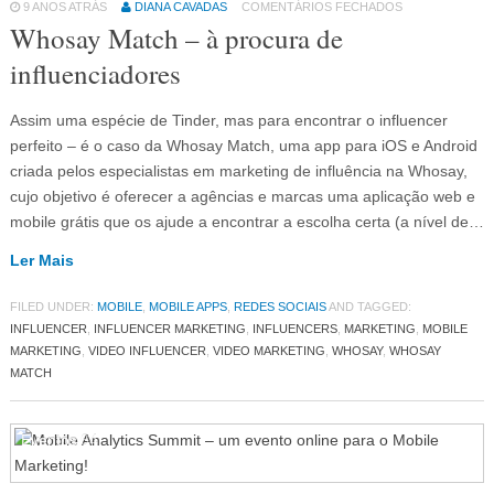
9 ANOS ATRÁS
DIANA CAVADAS
COMENTÁRIOS FECHADOS
Whosay Match – à procura de
influenciadores
Assim uma espécie de Tinder, mas para encontrar o influencer
perfeito – é o caso da Whosay Match, uma app para iOS e Android
criada pelos especialistas em marketing de influência na Whosay,
cujo objetivo é oferecer a agências e marcas uma aplicação web e
mobile grátis que os ajude a encontrar a escolha certa (a nível de…
Ler Mais
FILED UNDER:
MOBILE
,
MOBILE APPS
,
REDES SOCIAIS
AND TAGGED:
INFLUENCER
,
INFLUENCER MARKETING
,
INFLUENCERS
,
MARKETING
,
MOBILE
MARKETING
,
VIDEO INFLUENCER
,
VIDEO MARKETING
,
WHOSAY
,
WHOSAY
MATCH
Eventos
64