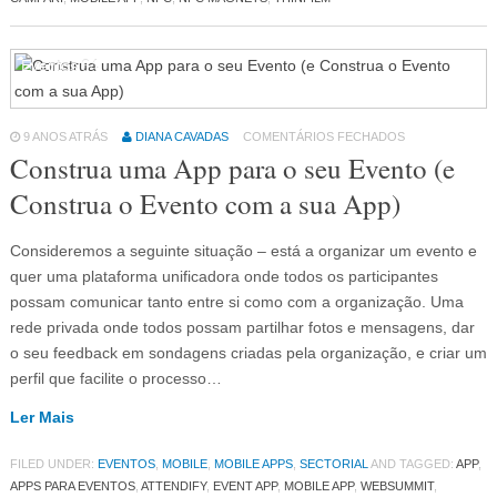
Eventos
64
9 ANOS ATRÁS
DIANA CAVADAS
COMENTÁRIOS FECHADOS
Construa uma App para o seu Evento (e
Construa o Evento com a sua App)
Consideremos a seguinte situação – está a organizar um evento e
quer uma plataforma unificadora onde todos os participantes
possam comunicar tanto entre si como com a organização. Uma
rede privada onde todos possam partilhar fotos e mensagens, dar
o seu feedback em sondagens criadas pela organização, e criar um
perfil que facilite o processo…
Ler Mais
FILED UNDER:
EVENTOS
,
MOBILE
,
MOBILE APPS
,
SECTORIAL
AND TAGGED:
APP
,
APPS PARA EVENTOS
,
ATTENDIFY
,
EVENT APP
,
MOBILE APP
,
WEBSUMMIT
,