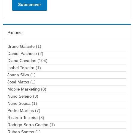
e
r
e
ç
Autores
o
d
Bruno Galante
(1)
e
Daniel Pacheco
(2)
e
Diana Cavadas
(104)
m
Isabel Teixeira
(1)
a
Joana Silva
i
(1)
l
José Matos
(1)
Mobile Marketing
(8)
Nuno Seleiro
(3)
Nuno Sousa
(1)
Pedro Martins
(7)
Ricardo Teixeira
(3)
Rodrigo Serra Coelho
(1)
Ruben Santos
(1)