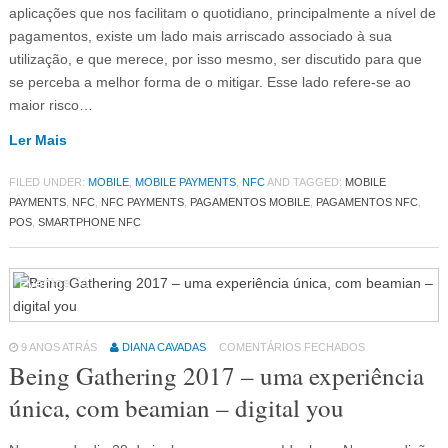
aplicações que nos facilitam o quotidiano, principalmente a nível de
pagamentos, existe um lado mais arriscado associado à sua
utilização, e que merece, por isso mesmo, ser discutido para que
se perceba a melhor forma de o mitigar. Esse lado refere-se ao
maior risco…
Ler Mais
FILED UNDER:
MOBILE
,
MOBILE PAYMENTS
,
NFC
AND TAGGED:
MOBILE
PAYMENTS
,
NFC
,
NFC PAYMENTS
,
PAGAMENTOS MOBILE
,
PAGAMENTOS NFC
,
POS
,
SMARTPHONE NFC
Eventos
64
9 ANOS ATRÁS
DIANA CAVADAS
COMENTÁRIOS FECHADOS
Being Gathering 2017 – uma experiência
única, com beamian – digital you