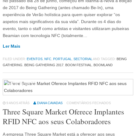
No passado dia 28 de junho, começou em Idanha-a-Nova a edição
de 2017 do Being Gathering (antes chamado Be-In), uma
experiência de Verão holística para quem quiser explorar “os
aspetos mais significativos da sua vida”. Durante os 4 dias do
evento, tanto o staff como artistas e visitantes utilizaram pulseiras
Beamian com tecnologia NFC (totalmente…
Ler Mais
FILED UNDER:
EVENTOS
,
NFC
,
PORTUGAL
,
SECTORIAL
AND TAGGED:
BEING
GATHERING
,
BEING GATHERING 2017
,
BOOM FESTIVAL
,
BOOMLAND
In The News
79
9 ANOS ATRÁS
DIANA CAVADAS
COMENTÁRIOS FECHADOS
Three Square Market Oferece Implantes
RFID NFC aos seus Colaboradores
A empresa Three Square Market está a oferecer aos seus