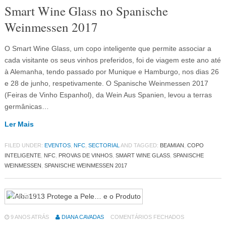
Smart Wine Glass no Spanische
Weinmessen 2017
O Smart Wine Glass, um copo inteligente que permite associar a
cada visitante os seus vinhos preferidos, foi de viagem este ano até
à Alemanha, tendo passado por Munique e Hamburgo, nos dias 26
e 28 de junho, respetivamente. O Spanische Weinmessen 2017
(Feiras de Vinho Espanhol), da Wein Aus Spanien, levou a terras
germânicas…
Ler Mais
FILED UNDER:
EVENTOS
,
NFC
,
SECTORIAL
AND TAGGED:
BEAMIAN
,
COPO
INTELIGENTE
,
NFC
,
PROVAS DE VINHOS
,
SMART WINE GLASS
,
SPANISCHE
WEINMESSEN
,
SPANISCHE WEINMESSEN 2017
Mobile
75
9 ANOS ATRÁS
DIANA CAVADAS
COMENTÁRIOS FECHADOS