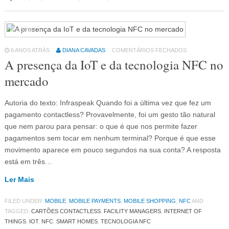
Mobile
75
6 ANOS ATRÁS
DIANA CAVADAS
COMENTÁRIOS FECHADOS
A presença da IoT e da tecnologia NFC no
mercado
Autoria do texto: Infraspeak Quando foi a última vez que fez um
pagamento contactless? Provavelmente, foi um gesto tão natural
que nem parou para pensar: o que é que nos permite fazer
pagamentos sem tocar em nenhum terminal? Porque é que esse
movimento aparece em pouco segundos na sua conta? A resposta
está em três…
Ler Mais
FILED UNDER:
MOBILE
,
MOBILE PAYMENTS
,
MOBILE SHOPPING
,
NFC
AND
TAGGED:
CARTÕES CONTACTLESS
,
FACILITY MANAGERS
,
INTERNET OF
THINGS
,
IOT
,
NFC
,
SMART HOMES
,
TECNOLOGIA NFC