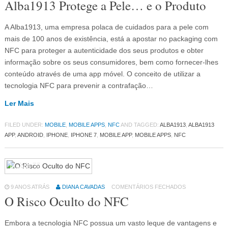
Alba1913 Protege a Pele… e o Produto
A Alba1913, uma empresa polaca de cuidados para a pele com
mais de 100 anos de existência, está a apostar no packaging com
NFC para proteger a autenticidade dos seus produtos e obter
informação sobre os seus consumidores, bem como fornecer-lhes
conteúdo através de uma app móvel. O conceito de utilizar a
tecnologia NFC para prevenir a contrafação…
Ler Mais
FILED UNDER:
MOBILE
,
MOBILE APPS
,
NFC
AND TAGGED:
ALBA1913
,
ALBA1913
APP
,
ANDROID
,
IPHONE
,
IPHONE 7
,
MOBILE APP
,
MOBILE APPS
,
NFC
Mobile
75
9 ANOS ATRÁS
DIANA CAVADAS
COMENTÁRIOS FECHADOS
O Risco Oculto do NFC
Embora a tecnologia NFC possua um vasto leque de vantagens e