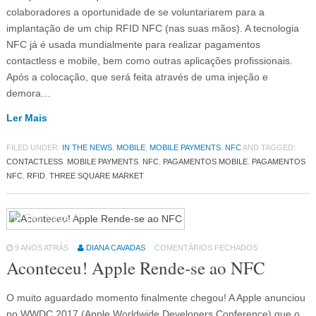
colaboradores a oportunidade de se voluntariarem para a
implantação de um chip RFID NFC (nas suas mãos). A tecnologia
NFC já é usada mundialmente para realizar pagamentos
contactless e mobile, bem como outras aplicações profissionais.
Após a colocação, que será feita através de uma injeção e
demora…
Ler Mais
FILED UNDER:
IN THE NEWS
,
MOBILE
,
MOBILE PAYMENTS
,
NFC
AND TAGGED:
CONTACTLESS
,
MOBILE PAYMENTS
,
NFC
,
PAGAMENTOS MOBILE
,
PAGAMENTOS
NFC
,
RFID
,
THREE SQUARE MARKET
In The News
79
9 ANOS ATRÁS
DIANA CAVADAS
COMENTÁRIOS FECHADOS
Aconteceu! Apple Rende-se ao NFC
O muito aguardado momento finalmente chegou! A Apple anunciou
no WWDC 2017 (Apple Worldwide Developers Conference) que o