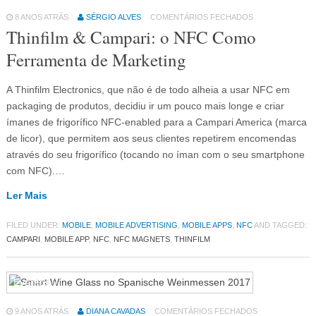
8 ANOS ATRÁS
SÉRGIO ALVES
COMENTÁRIOS FECHADOS
Thinfilm & Campari: o NFC Como
Ferramenta de Marketing
A Thinfilm Electronics, que não é de todo alheia a usar NFC em
packaging de produtos, decidiu ir um pouco mais longe e criar
ímanes de frigorífico NFC-enabled para a Campari America (marca
de licor), que permitem aos seus clientes repetirem encomendas
através do seu frigorífico (tocando no íman com o seu smartphone
com NFC).…
Ler Mais
FILED UNDER:
MOBILE
,
MOBILE ADVERTISING
,
MOBILE APPS
,
NFC
AND TAGGED:
CAMPARI
,
MOBILE APP
,
NFC
,
NFC MAGNETS
,
THINFILM
Eventos
64
9 ANOS ATRÁS
DIANA CAVADAS
COMENTÁRIOS FECHADOS