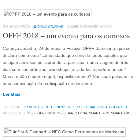
Eventos
64
8 ANOS ATRÁS
DIANA CAVADAS
COMENTÁRIOS FECHADOS
OFFF 2018 – um evento para os curiosos
Começa amanhã, 24 de maio, o Festival OFFF Barcelona, que se
declara como uma “comunidade que convida todos aqueles que
estejam ansiosos por aprender a participar numa viagem de três
dias com conferências, workshops, atividades e performances.”
Mas e então é sobre o quê, especificamente? Nas suas palavras, é
uma combinação da participação de designers…
Ler Mais
FILED UNDER:
EVENTOS
,
IN THE NEWS
,
NFC
,
SECTORIAL
,
UNCATEGORIZED
AND TAGGED:
OFFF
,
OFFF 2018
,
OFFF BARCELONA
,
SMART SKIN
,
SMARTSKIN
Mobile
75