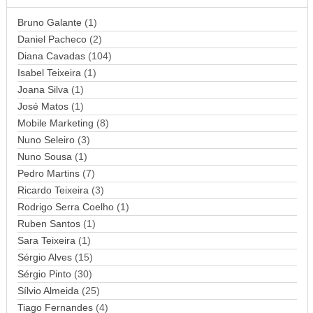
d
Bruno Galante
(1)
e
Daniel Pacheco
(2)
e
Diana Cavadas
(104)
m
Isabel Teixeira
(1)
a
Joana Silva
i
(1)
l
José Matos
(1)
Mobile Marketing
(8)
Nuno Seleiro
(3)
Nuno Sousa
(1)
Pedro Martins
(7)
Ricardo Teixeira
(3)
Rodrigo Serra Coelho
(1)
Ruben Santos
(1)
Sara Teixeira
(1)
Sérgio Alves
(15)
Sérgio Pinto
(30)
Sílvio Almeida
(25)
Tiago Fernandes
(4)