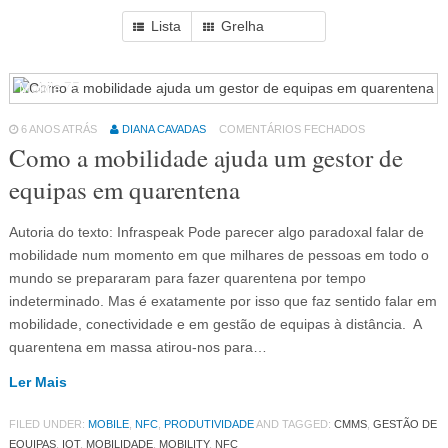
Lista
Grelha
Mobile
75
6 ANOS ATRÁS
DIANA CAVADAS
COMENTÁRIOS FECHADOS
Como a mobilidade ajuda um gestor de
equipas em quarentena
Autoria do texto: Infraspeak Pode parecer algo paradoxal falar de
mobilidade num momento em que milhares de pessoas em todo o
mundo se prepararam para fazer quarentena por tempo
indeterminado. Mas é exatamente por isso que faz sentido falar em
mobilidade, conectividade e em gestão de equipas à distância. A
quarentena em massa atirou-nos para…
Ler Mais
FILED UNDER:
MOBILE
,
NFC
,
PRODUTIVIDADE
AND TAGGED:
CMMS
,
GESTÃO DE
EQUIPAS
,
IOT
,
MOBILIDADE
,
MOBILITY
,
NFC