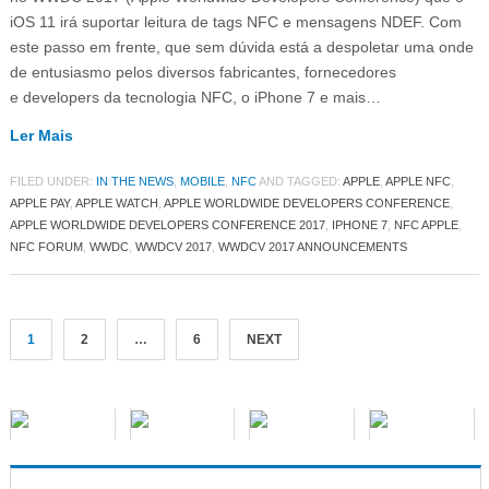
iOS 11 irá suportar leitura de tags NFC e mensagens NDEF. Com
este passo em frente, que sem dúvida está a despoletar uma onde
de entusiasmo pelos diversos fabricantes, fornecedores
e developers da tecnologia NFC, o iPhone 7 e mais…
Ler Mais
FILED UNDER:
IN THE NEWS
,
MOBILE
,
NFC
AND TAGGED:
APPLE
,
APPLE NFC
,
APPLE PAY
,
APPLE WATCH
,
APPLE WORLDWIDE DEVELOPERS CONFERENCE
,
APPLE WORLDWIDE DEVELOPERS CONFERENCE 2017
,
IPHONE 7
,
NFC APPLE
,
NFC FORUM
,
WWDC
,
WWDCV 2017
,
WWDCV 2017 ANNOUNCEMENTS
1
2
…
6
NEXT