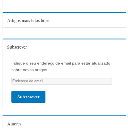
Artigos mais lidos hoje
Subscrever
Indique o seu endereço de email para estar atualizado
sobre novos artigos
E
n
d
e
r
e
ç
Autores
o