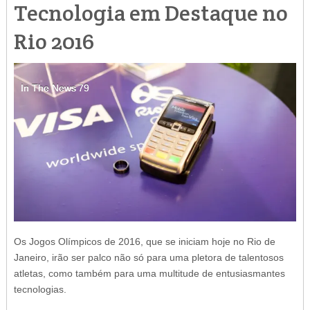
Tecnologia em Destaque no
Rio 2016
In The News
In The News
In The News
In The News
79
79
79
79
Os Jogos Olímpicos de 2016, que se iniciam hoje no Rio de
Janeiro, irão ser palco não só para uma pletora de talentosos
atletas, como também para uma multitude de entusiasmantes
tecnologias.