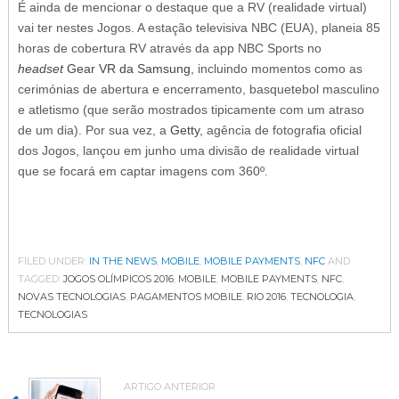
É ainda de mencionar o destaque que a RV (realidade virtual)
vai ter nestes Jogos. A estação televisiva NBC (EUA), planeia 85
horas de cobertura RV através da app NBC Sports no
headset
Gear VR da Samsung
, incluindo momentos como as
cerimónias de abertura e encerramento, basquetebol masculino
e atletismo (que serão mostrados tipicamente com um atraso
de um dia). Por sua vez, a
Getty
, agência de fotografia oficial
dos Jogos, lançou em junho uma divisão de realidade virtual
que se focará em captar imagens com 360º.
FILED UNDER:
IN THE NEWS
,
MOBILE
,
MOBILE PAYMENTS
,
NFC
AND
TAGGED:
JOGOS OLÍMPICOS 2016
,
MOBILE
,
MOBILE PAYMENTS
,
NFC
,
NOVAS TECNOLOGIAS
,
PAGAMENTOS MOBILE
,
RIO 2016
,
TECNOLOGIA
,
TECNOLOGIAS
ARTIGO ANTERIOR