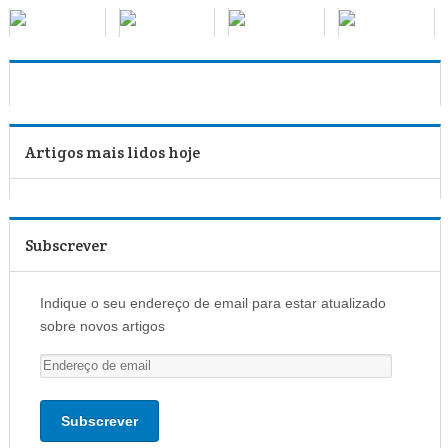
Artigos mais lidos hoje
Subscrever
Indique o seu endereço de email para estar atualizado
sobre novos artigos
E
n
d
e