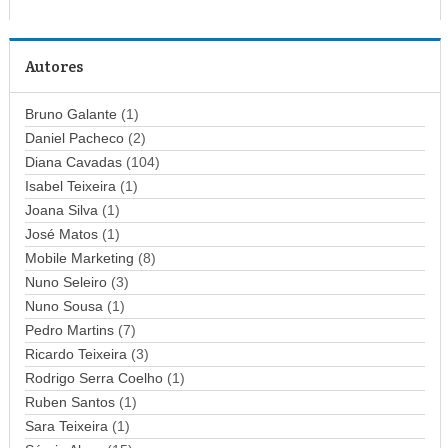
r
e
ç
Autores
o
d
Bruno Galante
(1)
e
Daniel Pacheco
(2)
e
Diana Cavadas
(104)
m
Isabel Teixeira
(1)
a
Joana Silva
i
(1)
l
José Matos
(1)
Mobile Marketing
(8)
Nuno Seleiro
(3)
Nuno Sousa
(1)
Pedro Martins
(7)
Ricardo Teixeira
(3)
Rodrigo Serra Coelho
(1)
Ruben Santos
(1)
Sara Teixeira
(1)