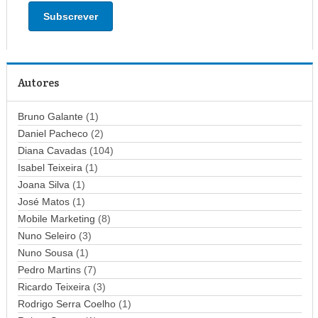
d
e
r
e
ç
Autores
o
d
Bruno Galante
(1)
e
Daniel Pacheco
(2)
e
Diana Cavadas
(104)
m
Isabel Teixeira
(1)
a
Joana Silva
i
(1)
l
José Matos
(1)
Mobile Marketing
(8)
Nuno Seleiro
(3)
Nuno Sousa
(1)
Pedro Martins
(7)
Ricardo Teixeira
(3)
Rodrigo Serra Coelho
(1)