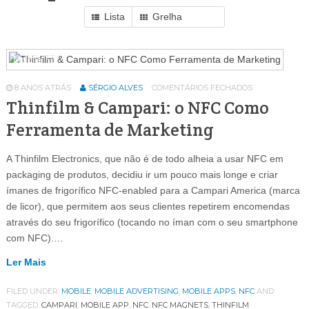
Lista
Grelha
Mobile
75
8 ANOS ATRÁS
SÉRGIO ALVES
COMENTÁRIOS FECHADOS
Thinfilm & Campari: o NFC Como
Ferramenta de Marketing
A Thinfilm Electronics, que não é de todo alheia a usar NFC em
packaging de produtos, decidiu ir um pouco mais longe e criar
ímanes de frigorífico NFC-enabled para a Campari America (marca
de licor), que permitem aos seus clientes repetirem encomendas
através do seu frigorífico (tocando no íman com o seu smartphone
com NFC).…
Ler Mais
FILED UNDER:
MOBILE
,
MOBILE ADVERTISING
,
MOBILE APPS
,
NFC
AND
TAGGED:
CAMPARI
,
MOBILE APP
,
NFC
,
NFC MAGNETS
,
THINFILM