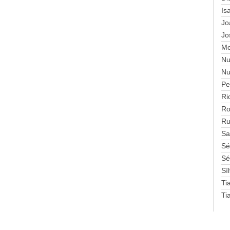
Is
Jo
Jo
Mo
Nu
Nu
Pe
Ri
Ro
Ru
Sa
Sé
Sé
Sí
Ti
Ti