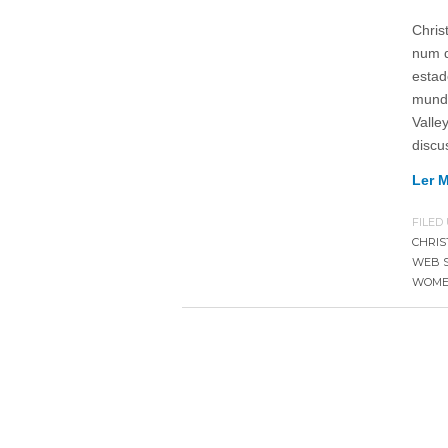
Chris
num d
estad
mundo
Valle
discu
Ler 
FILED
CHRIS
WEB 
WOME