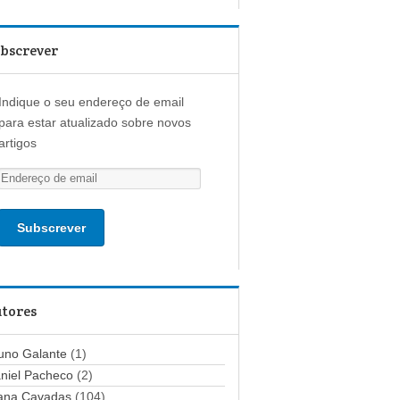
bscrever
Indique o seu endereço de email
para estar atualizado sobre novos
artigos
E
n
d
e
r
e
ç
tores
o
d
uno Galante
(1)
e
niel Pacheco
(2)
e
ana Cavadas
(104)
m