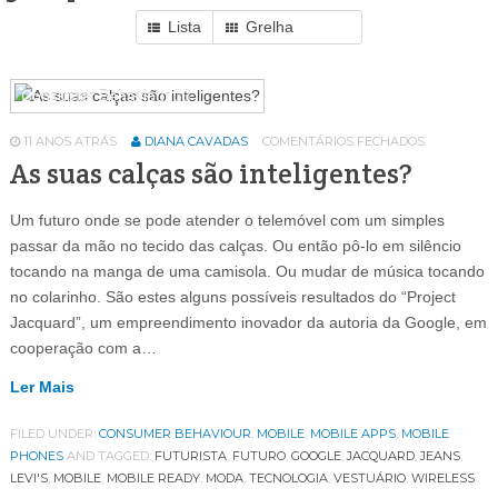
Lista
Grelha
Consumer Behaviour
36
11 ANOS ATRÁS
DIANA CAVADAS
COMENTÁRIOS FECHADOS
As suas calças são inteligentes?
Um futuro onde se pode atender o telemóvel com um simples
passar da mão no tecido das calças. Ou então pô-lo em silêncio
tocando na manga de uma camisola. Ou mudar de música tocando
no colarinho. São estes alguns possíveis resultados do “Project
Jacquard”, um empreendimento inovador da autoria da Google, em
cooperação com a…
Ler Mais
FILED UNDER:
CONSUMER BEHAVIOUR
,
MOBILE
,
MOBILE APPS
,
MOBILE
PHONES
AND TAGGED:
FUTURISTA
,
FUTURO
,
GOOGLE
,
JACQUARD
,
JEANS
,
LEVI'S
,
MOBILE
,
MOBILE READY
,
MODA
,
TECNOLOGIA
,
VESTUÁRIO
,
WIRELESS