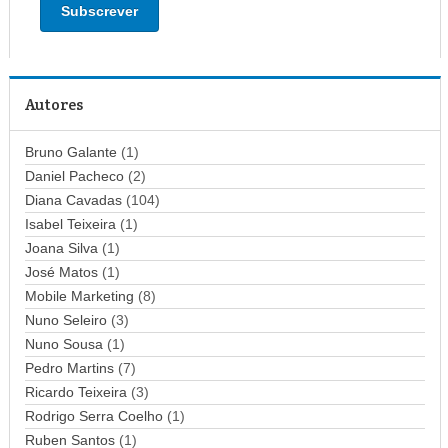
e
r
e
ç
Autores
o
d
Bruno Galante
(1)
e
Daniel Pacheco
(2)
e
Diana Cavadas
(104)
m
Isabel Teixeira
(1)
a
Joana Silva
i
(1)
l
José Matos
(1)
Mobile Marketing
(8)
Nuno Seleiro
(3)
Nuno Sousa
(1)
Pedro Martins
(7)
Ricardo Teixeira
(3)
Rodrigo Serra Coelho
(1)
Ruben Santos
(1)