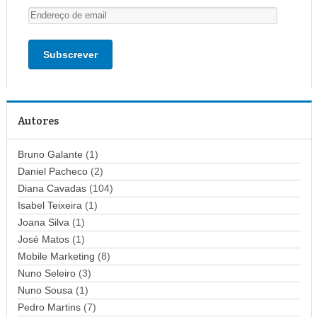
E
n
d
e
r
e
ç
Autores
o
d
Bruno Galante
(1)
e
Daniel Pacheco
(2)
e
Diana Cavadas
(104)
m
Isabel Teixeira
(1)
a
Joana Silva
i
(1)
l
José Matos
(1)
Mobile Marketing
(8)
Nuno Seleiro
(3)
Nuno Sousa
(1)
Pedro Martins
(7)