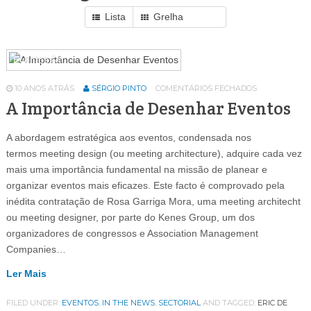
Lista
Grelha
Eventos
64
10 ANOS ATRÁS
SÉRGIO PINTO
COMENTÁRIOS FECHADOS
A Importância de Desenhar Eventos
A abordagem estratégica aos eventos, condensada nos
termos meeting design (ou meeting architecture), adquire cada vez
mais uma importância fundamental na missão de planear e
organizar eventos mais eficazes. Este facto é comprovado pela
inédita contratação de Rosa Garriga Mora, uma meeting architecht
ou meeting designer, por parte do Kenes Group, um dos
organizadores de congressos e Association Management
Companies…
Ler Mais
FILED UNDER:
EVENTOS
,
IN THE NEWS
,
SECTORIAL
AND TAGGED:
ERIC DE