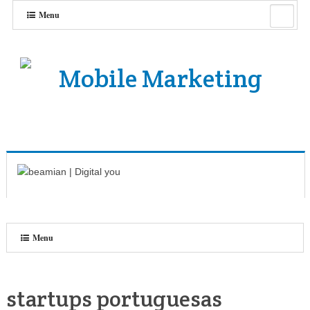
Menu
Menu
startups portuguesas