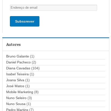
E
n
d
e
r
e
ç
Autores
o
d
Bruno Galante
(1)
e
Daniel Pacheco
(2)
e
Diana Cavadas
(104)
m
Isabel Teixeira
(1)
a
Joana Silva
i
(1)
l
José Matos
(1)
Mobile Marketing
(8)
Nuno Seleiro
(3)
Nuno Sousa
(1)
Pedro Martins
(7)