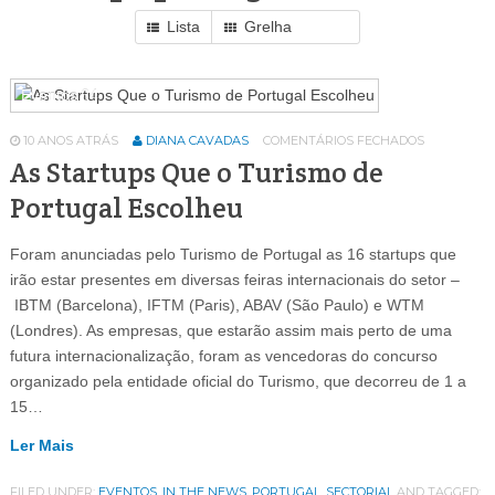
Lista
Grelha
Eventos
64
10 ANOS ATRÁS
DIANA CAVADAS
COMENTÁRIOS FECHADOS
As Startups Que o Turismo de
Portugal Escolheu
Foram anunciadas pelo Turismo de Portugal as 16 startups que
irão estar presentes em diversas feiras internacionais do setor –
IBTM (Barcelona), IFTM (Paris), ABAV (São Paulo) e WTM
(Londres). As empresas, que estarão assim mais perto de uma
futura internacionalização, foram as vencedoras do concurso
organizado pela entidade oficial do Turismo, que decorreu de 1 a
15…
Ler Mais
FILED UNDER:
EVENTOS
,
IN THE NEWS
,
PORTUGAL
,
SECTORIAL
AND TAGGED: