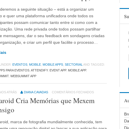
deremos a seguinte situação – está a organizar um
Su
o e quer uma plataforma unificadora onde todos os
cipantes possam comunicar tanto entre si como com a
ização. Uma rede privada onde todos possam partilhar
 e mensagens, dar o seu feedback em sondagens criadas
organização, e criar um perfil que facilite o processo…
Mais
 UNDER:
EVENTOS
,
MOBILE
,
MOBILE APPS
,
SECTORIAL
AND TAGGED:
PPS PARA EVENTOS
,
ATTENDIFY
,
EVENT APP
,
MOBILE APP
,
UMMIT
,
WEBSUMMIT APP
ANOS ATRÁS
DIANA CAVADAS
COMENTÁRIOS FECHADOS
aroid Cria Memórias que Mexem
Au
nsigo
Br
Da
aroid, marca de fotografia mundialmente conhecida, tem
Di
nte uma renovação digital ao lançar a sua aplicação para