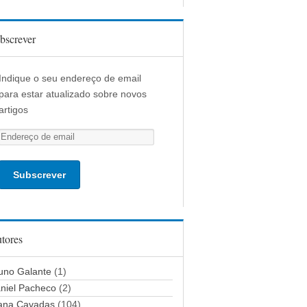
bscrever
Indique o seu endereço de email
para estar atualizado sobre novos
artigos
E
n
d
e
r
e
ç
tores
o
d
uno Galante
(1)
e
niel Pacheco
(2)
e
ana Cavadas
(104)
m