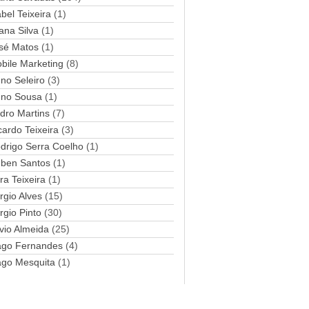
abel Teixeira
(1)
a
ana Silva
i
(1)
l
sé Matos
(1)
bile Marketing
(8)
no Seleiro
(3)
no Sousa
(1)
dro Martins
(7)
cardo Teixeira
(3)
drigo Serra Coelho
(1)
ben Santos
(1)
ra Teixeira
(1)
rgio Alves
(15)
rgio Pinto
(30)
lvio Almeida
(25)
ago Fernandes
(4)
ago Mesquita
(1)