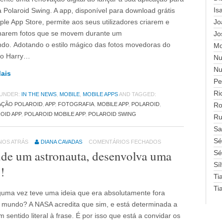
Is
a Polaroid Swing. A app, disponível para download grátis
ple App Store, permite aos seus utilizadores criarem e
Jo
lharem fotos que se movem durante um
Jo
do. Adotando o estilo mágico das fotos movedoras do
Mo
o Harry…
Nu
Nu
Mais
Pe
Ri
 UNDER:
IN THE NEWS
,
MOBILE
,
MOBILE APPS
AND TAGGED:
AÇÃO POLAROID
,
APP
,
FOTOGRAFIA
,
MOBILE APP
,
POLAROID
,
Ro
OID APP
,
POLAROID MOBILE APP
,
POLAROID SWING
Ru
Sa
Sé
ANOS ATRÁS
DIANA CAVADAS
COMENTÁRIOS FECHADOS
de um astronauta, desenvolva uma
Sé
Sí
!
Ti
Ti
guma vez teve uma ideia que era absolutamente fora
 mundo? A NASA acredita que sim, e está determinada a
m sentido literal à frase. É por isso que está a convidar os