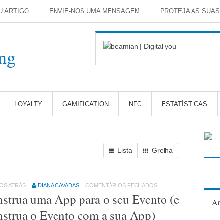
U ARTIGO
ENVIE-NOS UMA MENSAGEM
PROTEJA AS SUA
LOYALTY
GAMIFICATION
NFC
ESTATÍSTICAS
Lista
Grelha
NOS ATRÁS
DIANA CAVADAS
COMENTÁRIOS FECHADOS
strua uma App para o seu Evento (e
Ar
strua o Evento com a sua App)