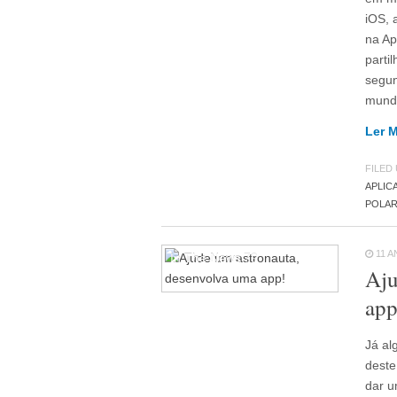
iOS, 
na Ap
parti
segun
mund
Ler 
FILED
APLIC
POLAR
11 
In The News
79
Aju
app
Já al
deste
dar u