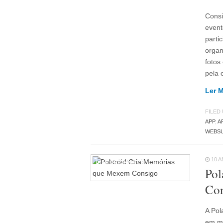
Consi
event
parti
organ
fotos
pela 
Ler 
FILED
APP
,
A
WEBS
10 
In The News
79
Pol
Co
A Pol
em me