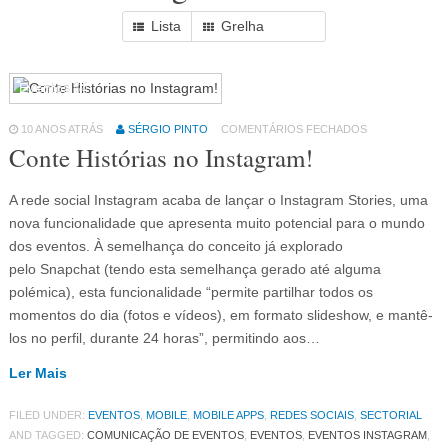
Lista
Grelha
Eventos
64
10 ANOS ATRÁS
SÉRGIO PINTO
COMENTÁRIOS FECHADOS
Conte Histórias no Instagram!
A rede social Instagram acaba de lançar o Instagram Stories, uma
nova funcionalidade que apresenta muito potencial para o mundo
dos eventos. À semelhança do conceito já explorado
pelo Snapchat (tendo esta semelhança gerado até alguma
polémica), esta funcionalidade “permite partilhar todos os
momentos do dia (fotos e vídeos), em formato slideshow, e mantê-
los no perfil, durante 24 horas”, permitindo aos…
Ler Mais
FILED UNDER:
EVENTOS
,
MOBILE
,
MOBILE APPS
,
REDES SOCIAIS
,
SECTORIAL
AND TAGGED:
COMUNICAÇÃO DE EVENTOS
,
EVENTOS
,
EVENTOS INSTAGRAM
,