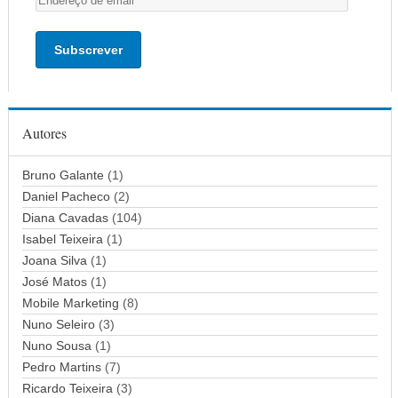
n
d
e
r
e
ç
Autores
o
d
Bruno Galante
(1)
e
Daniel Pacheco
(2)
e
Diana Cavadas
(104)
m
Isabel Teixeira
(1)
a
Joana Silva
i
(1)
l
José Matos
(1)
Mobile Marketing
(8)
Nuno Seleiro
(3)
Nuno Sousa
(1)
Pedro Martins
(7)
Ricardo Teixeira
(3)