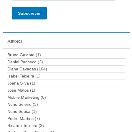
n
d
e
r
e
ç
Autores
o
d
Bruno Galante
(1)
e
Daniel Pacheco
(2)
e
Diana Cavadas
(104)
m
Isabel Teixeira
(1)
a
Joana Silva
i
(1)
l
José Matos
(1)
Mobile Marketing
(8)
Nuno Seleiro
(3)
Nuno Sousa
(1)
Pedro Martins
(7)
Ricardo Teixeira
(3)