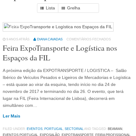
Lista
Grelha
Eventos
64
9 ANOS ATRÁS
DIANA CAVADAS
COMENTÁRIOS FECHADOS
Feira ExpoTransporte e Logística nos
Espaços da FIL
A próxima edição da EXPOTRANSPORTE / LOGISTICA – Salão
Ibérico de Veículos Pesados e Ligeiros de Mercadorias e Logística
– está quase ao virar da esquina, tendo início no dia 24 de
novembro de 2017 e terminando no dia 26. O evento, que terá
lugar na FIL (Feira Internacional de Lisboa), decorrerá em
simultâneo com…
Ler Mais
FILED UNDER:
EVENTOS
,
PORTUGAL
,
SECTORIAL
AND TAGGED:
BEAMIAN
,
EVENTOS PORTUGAL
,
EXPOSALÃO
,
EXPOTRANSPORTE
,
FEIRA PROFISSIONAL
,