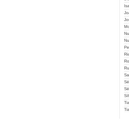
Is
Jo
Jo
Mo
Nu
Nu
Pe
Ri
Ro
Ru
Sa
Sé
Sé
Sí
Ti
Ti