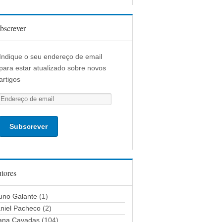
bscrever
Indique o seu endereço de email
para estar atualizado sobre novos
artigos
E
n
d
e
r
e
ç
tores
o
d
uno Galante
(1)
e
niel Pacheco
(2)
e
ana Cavadas
(104)
m