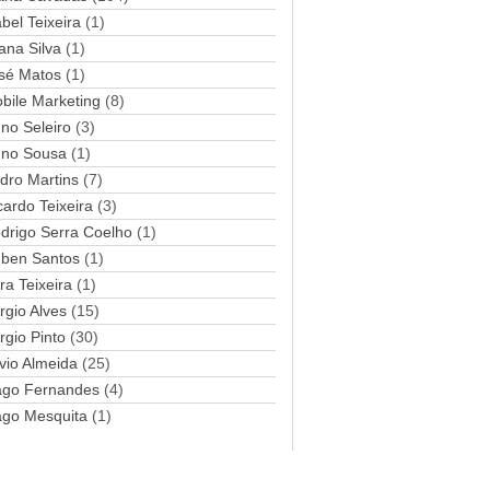
abel Teixeira
(1)
a
ana Silva
i
(1)
l
sé Matos
(1)
bile Marketing
(8)
no Seleiro
(3)
no Sousa
(1)
dro Martins
(7)
cardo Teixeira
(3)
drigo Serra Coelho
(1)
ben Santos
(1)
ra Teixeira
(1)
rgio Alves
(15)
rgio Pinto
(30)
lvio Almeida
(25)
ago Fernandes
(4)
ago Mesquita
(1)