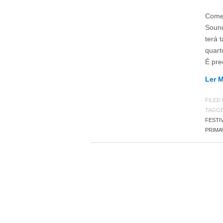
Começ
Sound
terá 
quart
É pre
Ler 
FILED
TAGG
FESTI
PRIMA