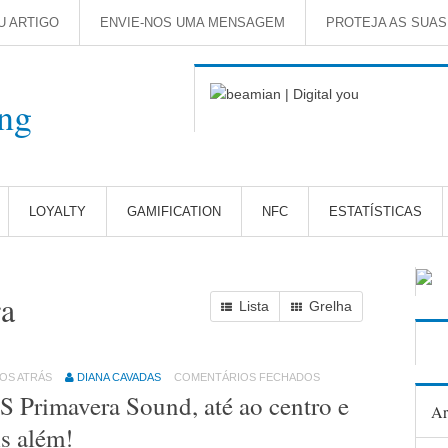
U ARTIGO
ENVIE-NOS UMA MENSAGEM
PROTEJA AS SUA
LOYALTY
GAMIFICATION
NFC
ESTATÍSTICAS
ra
Lista
Grelha
NOS ATRÁS
DIANA CAVADAS
COMENTÁRIOS FECHADOS
 Primavera Sound, até ao centro e
Ar
s além!