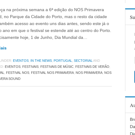
a na próxima semana a 6ª edição do NOS Primavera
Su
, no Parque da Cidade do Porto, mas o resto da cidade
também acesso ao evento uns dias antes, sendo este já o
o ano em que o festival se estende até ao centro do Porto.
cisamente hoje, 1 de Junho, Dia Mundial da…
Mais
 UNDER:
EVENTOS
,
IN THE NEWS
,
PORTUGAL
,
SECTORIAL
AND
ED:
EVENTOS
,
FESTIVAIS
,
FESTIVAIS DE MÚSIC
,
FESTIVAIS DE VERÃO
,
VAL
,
FESTIVAL NOS
,
FESTIVAL NOS PRIMAVERA
,
NOS PRIMAVERA
,
NOS
VERA SOUND
Au
Br
Da
Di