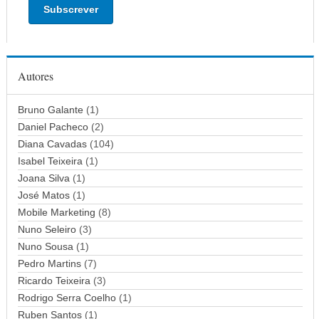
e
r
e
ç
Autores
o
d
Bruno Galante
(1)
e
Daniel Pacheco
(2)
e
Diana Cavadas
(104)
m
Isabel Teixeira
(1)
a
Joana Silva
i
(1)
l
José Matos
(1)
Mobile Marketing
(8)
Nuno Seleiro
(3)
Nuno Sousa
(1)
Pedro Martins
(7)
Ricardo Teixeira
(3)
Rodrigo Serra Coelho
(1)
Ruben Santos
(1)