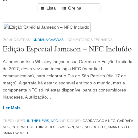
Lista
Grelha
In The News
79
9 ANOS ATRÁS
DIANA CAVADAS
COMENTÁRIOS FECHADOS
Edição Especial Jameson – NFC Incluído
A Jameson Irish Whiskey lançou a sua Garrafa de Edição Limitada
de 2017, desta vez com tecnologia NFC (near field
communication), para celebrar o Dia de São Patrício (dia 17 de
março). A garrafa irá estar disponível em todo o mundo, mas a
componente NFC só irá estar disponível para os consumidores
irlandeses. A utilização…
Ler Mais
FILED UNDER:
IN THE NEWS
,
NFC
AND TAGGED:
GARRAFA COM NFC
,
GARRAFA
NFC
,
INTERNET OF THINGS
,
IOT
,
JAMESON
,
NFC
,
NFC BOTTLE
,
SMART BOTTLE
,
SMART WORLD