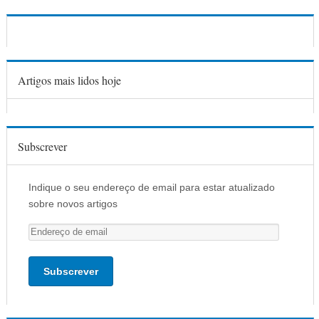
Artigos mais lidos hoje
Subscrever
Indique o seu endereço de email para estar atualizado
sobre novos artigos
E
n
d
e
r
e