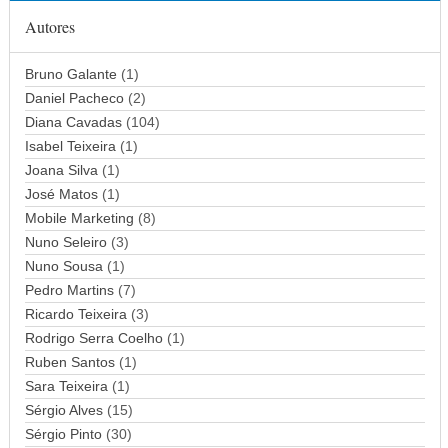
ç
Autores
o
d
Bruno Galante
(1)
e
Daniel Pacheco
(2)
e
Diana Cavadas
(104)
m
Isabel Teixeira
(1)
a
Joana Silva
i
(1)
l
José Matos
(1)
Mobile Marketing
(8)
Nuno Seleiro
(3)
Nuno Sousa
(1)
Pedro Martins
(7)
Ricardo Teixeira
(3)
Rodrigo Serra Coelho
(1)
Ruben Santos
(1)
Sara Teixeira
(1)
Sérgio Alves
(15)
Sérgio Pinto
(30)