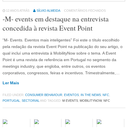
12 ANOS ATRÁS
SÍLVIO ALMEIDA
COMENTÁRIOS FECHADOS
-M- events em destaque na entrevista
concedida à revista Event Point
“M- Events. Eventos mais inteligentes” Foi este o título escolhido
pela redação da revista Event Point na publicação do seu artigo, o
qual incluí uma entrevista à MobilityNow sobre o tema. A Event
Point é uma revista de referência em Portugal no segmento da
meetings industry, que engloba, entre outros, os eventos
corporativos, congressos, feiras e incentivos. Trimestralmente,…
Ler Mais
FILED UNDER:
CONSUMER BEHAVIOUR
,
EVENTOS
,
IN THE NEWS
,
NFC
,
PORTUGAL
,
SECTORIAL
AND TAGGED:
M EVENTS
,
MOBILITYNOW
,
NFC