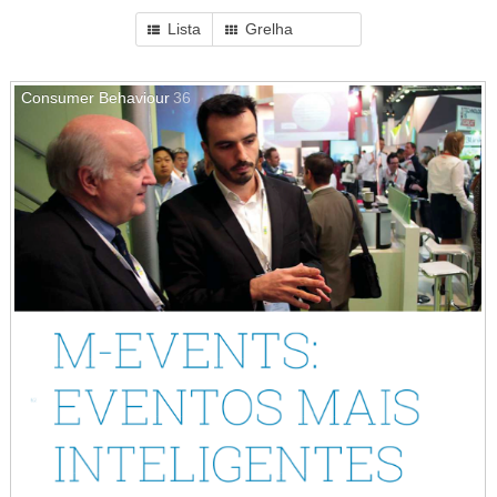
Lista
Grelha
Consumer Behaviour
36