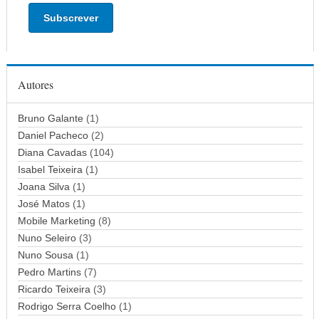
d
e
r
e
ç
Autores
o
d
Bruno Galante
(1)
e
Daniel Pacheco
(2)
e
Diana Cavadas
(104)
m
Isabel Teixeira
(1)
a
Joana Silva
i
(1)
l
José Matos
(1)
Mobile Marketing
(8)
Nuno Seleiro
(3)
Nuno Sousa
(1)
Pedro Martins
(7)
Ricardo Teixeira
(3)
Rodrigo Serra Coelho
(1)