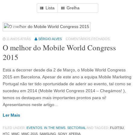
Lista
Grelha
Eventos
64
11 ANOS ATRÁS
SÉRGIO ALVES
COMENTÁRIOS FECHADOS
O melhor do Mobile World Congress
2015
Está a decorrer desde dia 2 de Março, o Mobile World Congress
2015 em Barcelona. Apesar de este ano a equipa Mobile Marketing
Portugal não ter tido oportunidade de aderir ao evento, tal como se
sucedeu em 2014 (Mobile World Congress 2014 – Chegámos! ),
temos os destaques mais importantes prontos para si!
Apresentamos neste artigo…
Ler Mais
FILED UNDER:
EVENTOS
,
IN THE NEWS
,
SECTORIAL
AND TAGGED:
FUJITSU
,
HTC
,
MWC
,
MWC 2015
,
SAMSUNG
,
SONY
,
XPERIA