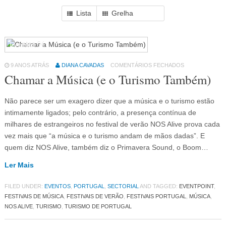
Lista
Grelha
Eventos
64
9 ANOS ATRÁS
DIANA CAVADAS
COMENTÁRIOS FECHADOS
Chamar a Música (e o Turismo Também)
Não parece ser um exagero dizer que a música e o turismo estão
intimamente ligados; pelo contrário, a presença contínua de
milhares de estrangeiros no festival de verão NOS Alive prova cada
vez mais que “a música e o turismo andam de mãos dadas”. E
quem diz NOS Alive, também diz o Primavera Sound, o Boom…
Ler Mais
FILED UNDER:
EVENTOS
,
PORTUGAL
,
SECTORIAL
AND TAGGED:
EVENTPOINT
,
FESTIVAIS DE MÚSICA
,
FESTIVAIS DE VERÃO
,
FESTIVAIS PORTUGAL
,
MÚSICA
,
NOS ALIVE
,
TURISMO
,
TURISMO DE PORTUGAL