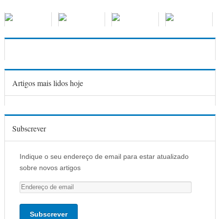
Artigos mais lidos hoje
Subscrever
Indique o seu endereço de email para estar atualizado
sobre novos artigos
E
n
d
e