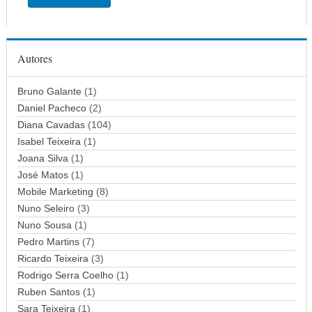
r
e
ç
Autores
o
d
Bruno Galante
(1)
e
Daniel Pacheco
(2)
e
Diana Cavadas
(104)
m
Isabel Teixeira
(1)
a
Joana Silva
i
(1)
l
José Matos
(1)
Mobile Marketing
(8)
Nuno Seleiro
(3)
Nuno Sousa
(1)
Pedro Martins
(7)
Ricardo Teixeira
(3)
Rodrigo Serra Coelho
(1)
Ruben Santos
(1)
Sara Teixeira
(1)