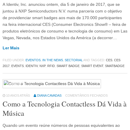
A Identiv, Inc. anunciou ontem, dia 5 de janeiro de 2017, que se
juntou à NXP Semiconductors N.V. numa parceria com o objetivo
de providenciar smart badges aos mais de 170.000 participantes
na feira internacional CES (Consumer Electronics Show® – feira de
produtos eletrónicos de consumo e tecnologia de consumo) em Las
Vegas, Nevada, nos Estados Unidos da América (a decorrer…
Ler Mais
FILED UNDER:
EVENTOS
,
IN THE NEWS
,
SECTORIAL
AND TAGGED:
CES
,
CES
2017
,
EVENTS
,
IDENTIV
,
NXP
,
RFID
,
SMART BADGE
,
SMART EVENT
,
SMATBADGE
Eventos
64
10 ANOS ATRÁS
DIANA CAVADAS
COMENTÁRIOS FECHADOS
Como a Tecnologia Contactless Dá Vida à
Música
Quando um evento reúne números de pessoas equivalentes ao