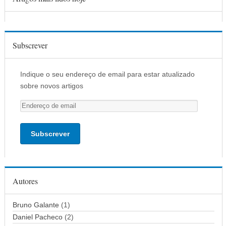
Subscrever
Indique o seu endereço de email para estar atualizado
sobre novos artigos
E
n
d
e
r
e
ç
Autores
o
d
Bruno Galante
(1)
e
Daniel Pacheco
(2)
e