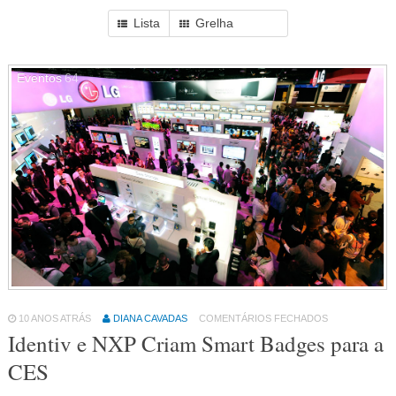
Lista
Grelha
Eventos
64
10 ANOS ATRÁS
DIANA CAVADAS
COMENTÁRIOS FECHADOS
Identiv e NXP Criam Smart Badges para a
CES