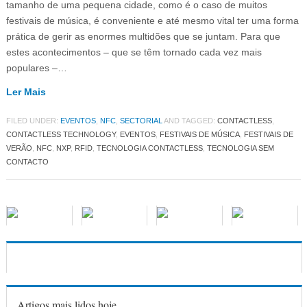
tamanho de uma pequena cidade, como é o caso de muitos
festivais de música, é conveniente e até mesmo vital ter uma forma
prática de gerir as enormes multidões que se juntam. Para que
estes acontecimentos – que se têm tornado cada vez mais
populares –…
Ler Mais
FILED UNDER:
EVENTOS
,
NFC
,
SECTORIAL
AND TAGGED:
CONTACTLESS
,
CONTACTLESS TECHNOLOGY
,
EVENTOS
,
FESTIVAIS DE MÚSICA
,
FESTIVAIS DE
VERÃO
,
NFC
,
NXP
,
RFID
,
TECNOLOGIA CONTACTLESS
,
TECNOLOGIA SEM
CONTACTO
Artigos mais lidos hoje