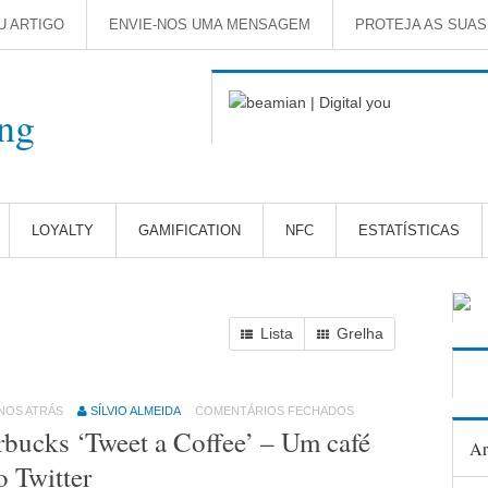
U ARTIGO
ENVIE-NOS UMA MENSAGEM
PROTEJA AS SUA
LOYALTY
GAMIFICATION
NFC
ESTATÍSTICAS
Lista
Grelha
ANOS ATRÁS
SÍLVIO ALMEIDA
COMENTÁRIOS FECHADOS
rbucks ‘Tweet a Coffee’ – Um café
Ar
o Twitter