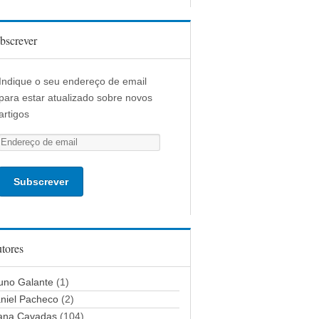
bscrever
Indique o seu endereço de email
para estar atualizado sobre novos
artigos
E
n
d
e
r
e
ç
tores
o
d
uno Galante
(1)
e
niel Pacheco
(2)
e
ana Cavadas
(104)
m