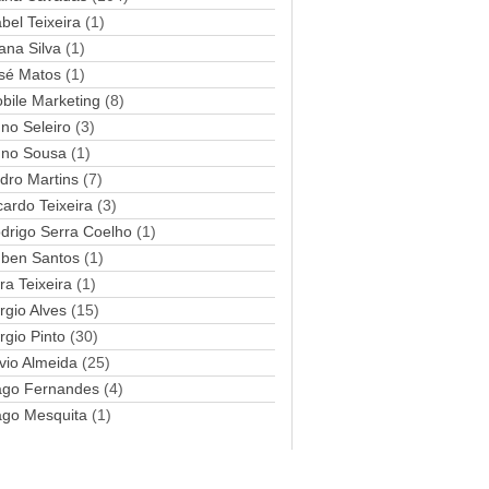
abel Teixeira
(1)
a
ana Silva
i
(1)
l
sé Matos
(1)
bile Marketing
(8)
no Seleiro
(3)
no Sousa
(1)
dro Martins
(7)
cardo Teixeira
(3)
drigo Serra Coelho
(1)
ben Santos
(1)
ra Teixeira
(1)
rgio Alves
(15)
rgio Pinto
(30)
lvio Almeida
(25)
ago Fernandes
(4)
ago Mesquita
(1)