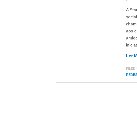
A Sta
socia
chama
aos c
amigo
inici
Ler 
FILED
REDES