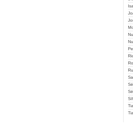
Is
Jo
Jo
Mo
Nu
Nu
Pe
Ri
Ro
Ru
Sa
Sé
Sé
Sí
Ti
Ti