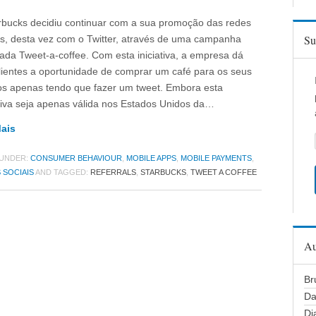
rbucks decidiu continuar com a sua promoção das redes
Su
is, desta vez com o Twitter, através de uma campanha
da Tweet-a-coffee. Com esta iniciativa, a empresa dá
lientes a oportunidade de comprar um café para os seus
s apenas tendo que fazer um tweet. Embora esta
ativa seja apenas válida nos Estados Unidos da…
Mais
 UNDER:
CONSUMER BEHAVIOUR
,
MOBILE APPS
,
MOBILE PAYMENTS
,
 SOCIAIS
AND TAGGED:
REFERRALS
,
STARBUCKS
,
TWEET A COFFEE
Au
Br
Da
Di