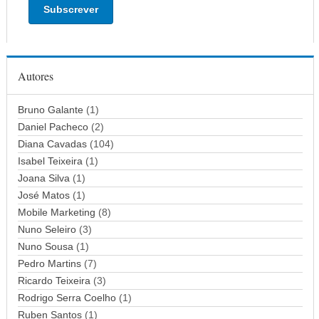
e
r
e
ç
Autores
o
d
Bruno Galante
(1)
e
Daniel Pacheco
(2)
e
Diana Cavadas
(104)
m
Isabel Teixeira
(1)
a
Joana Silva
i
(1)
l
José Matos
(1)
Mobile Marketing
(8)
Nuno Seleiro
(3)
Nuno Sousa
(1)
Pedro Martins
(7)
Ricardo Teixeira
(3)
Rodrigo Serra Coelho
(1)
Ruben Santos
(1)