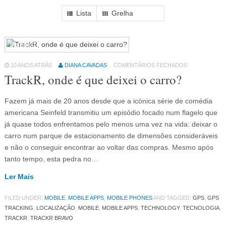
Lista
Grelha
Mobile
75
10 ANOS ATRÁS
DIANA CAVADAS
COMENTÁRIOS FECHADOS
TrackR, onde é que deixei o carro?
Fazem já mais de 20 anos desde que a icónica série de comédia
americana Seinfeld transmitiu um episódio focado num flagelo que
já quase todos enfrentamos pelo menos uma vez na vida: deixar o
carro num parque de estacionamento de dimensões consideráveis
e não o conseguir encontrar ao voltar das compras. Mesmo após
tanto tempo, esta pedra no…
Ler Mais
FILED UNDER:
MOBILE
,
MOBILE APPS
,
MOBILE PHONES
AND TAGGED:
GPS
,
GPS
TRACKING
,
LOCALIZAÇÃO
,
MOBILE
,
MOBILE APPS
,
TECHNOLOGY
,
TECNOLOGIA
,
TRACKR
,
TRACKR BRAVO