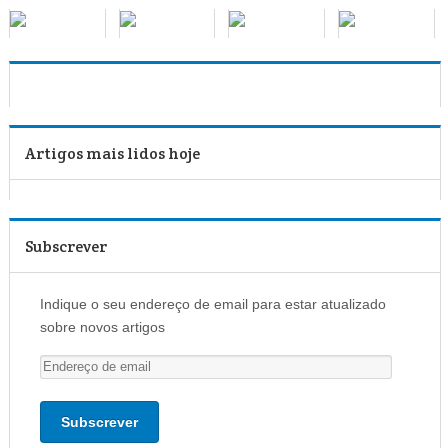
Artigos mais lidos hoje
Subscrever
Indique o seu endereço de email para estar atualizado
sobre novos artigos
E
n
d
e