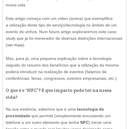
nossa vida.
Este artigo começa com um vídeo (acima) que exemplifica
a utilização deste tipo de serviço/tecnologia no âmbito de um
evento de vinhos. Num futuro artigo exploraremos este
case-
study
que já foi merecedor de diversas distinções internacionais
(
ver mais
).
Mas, para já, uma pequena explicação sobre a tecnologia
seguido do resumo dos benefícios que a utilização da mesma
poderá introduzir na realização de eventos (falamos de
conferências, feiras, congressos, eventos empresariais, etc.).
O que é o “NFC”? E que impacto pode ter na nossa
vida?
Na sua essência, sabemos que é uma
tecnologia de
proximidade
que permite (simplesmente encostando um
telefone a um outro elemento que tenha
NFC
) iniciar uma
ligação entre o mundo real (muitas vezes designado como