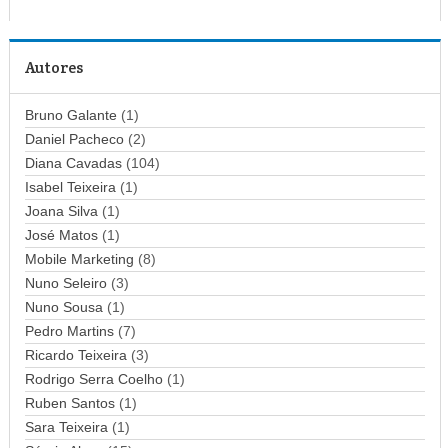
r
e
ç
Autores
o
d
Bruno Galante
(1)
e
Daniel Pacheco
(2)
e
Diana Cavadas
(104)
m
Isabel Teixeira
(1)
a
Joana Silva
i
(1)
l
José Matos
(1)
Mobile Marketing
(8)
Nuno Seleiro
(3)
Nuno Sousa
(1)
Pedro Martins
(7)
Ricardo Teixeira
(3)
Rodrigo Serra Coelho
(1)
Ruben Santos
(1)
Sara Teixeira
(1)