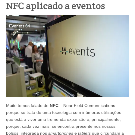
NFC aplicado a eventos
Eventos
Eventos
Eventos
Eventos
Eventos
64
64
64
64
64
Muito temos falado de
NFC
– Near Field Comunnications –
porque se trata de uma tecnologia com inúmeras utilizações
que está a viver uma tremenda expansão e, principalmente,
porque, cada vez mais, se encontra presente nos nossos
bolsos, integrada nos
smartphones
e
tablets
que circundam a