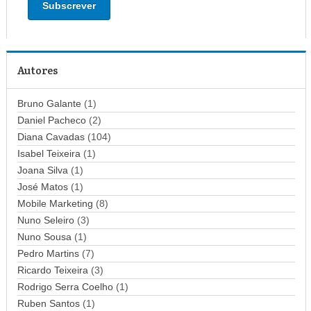
e
r
e
ç
Autores
o
d
Bruno Galante
(1)
e
Daniel Pacheco
(2)
e
Diana Cavadas
(104)
m
Isabel Teixeira
(1)
a
Joana Silva
i
(1)
l
José Matos
(1)
Mobile Marketing
(8)
Nuno Seleiro
(3)
Nuno Sousa
(1)
Pedro Martins
(7)
Ricardo Teixeira
(3)
Rodrigo Serra Coelho
(1)
Ruben Santos
(1)