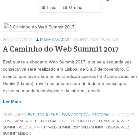
Lista
Grelha
Eventos
64
9 ANOS ATRÁS
DIANA CAVADAS
COMENTÁRIOS FECHADOS
A Caminho do Web Summit 2017
Está quase a chegar o Web Summit 2017, que pela segunda vez
consecutiva será realizado em Lisboa, de 6 a 9 de novembro. O
evento, que teve a sua primeira edição apenas há 8 anos atrás, em
Dublin (Irlanda), revela-se uma mistura de tudo um pouco que
existe no mundo tecnológico e da internet, desde…
Ler Mais
FILED UNDER:
EVENTOS
,
IN THE NEWS
,
PORTUGAL
,
SECTORIAL
AND TAGGED:
CONFERÊNCIA DE TECNOLOGIA
,
TECH
,
TECHONOLOGY
,
TECNOLOGIA
,
WEB
SUMMIT
,
WEB SUMMIT 17
,
WEB SUMMIT 2017
,
WEB SUMMIT LISBOA
,
WEB
SUMMIT LISBON