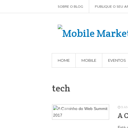
SOBRE O BLOG
PUBLIQUE O SEU A
HOME
MOBILE
EVENTOS
tech
9 A
Eventos
64
A 
Está 