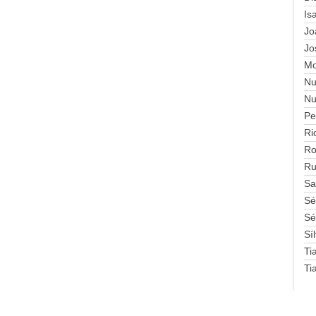
Is
Jo
Jo
Mo
Nu
Nu
Pe
Ri
Ro
Ru
Sa
Sé
Sé
Sí
Ti
Ti