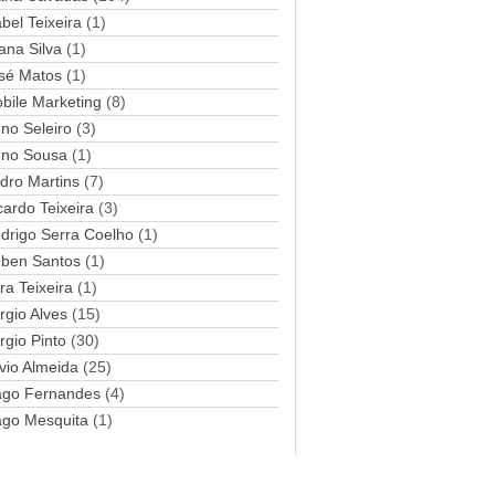
abel Teixeira
(1)
a
ana Silva
i
(1)
l
sé Matos
(1)
bile Marketing
(8)
no Seleiro
(3)
no Sousa
(1)
dro Martins
(7)
cardo Teixeira
(3)
drigo Serra Coelho
(1)
ben Santos
(1)
ra Teixeira
(1)
rgio Alves
(15)
rgio Pinto
(30)
lvio Almeida
(25)
ago Fernandes
(4)
ago Mesquita
(1)