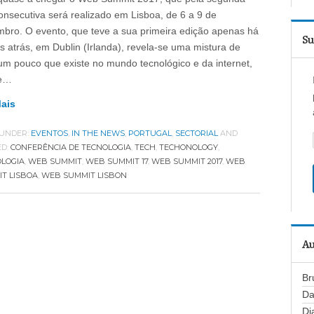
onsecutiva será realizado em Lisboa, de 6 a 9 de
bro. O evento, que teve a sua primeira edição apenas há
Su
s atrás, em Dublin (Irlanda), revela-se uma mistura de
um pouco que existe no mundo tecnológico e da internet,
e…
Mais
 UNDER:
EVENTOS
,
IN THE NEWS
,
PORTUGAL
,
SECTORIAL
AND
ED:
CONFERÊNCIA DE TECNOLOGIA
,
TECH
,
TECHONOLOGY
,
LOGIA
,
WEB SUMMIT
,
WEB SUMMIT 17
,
WEB SUMMIT 2017
,
WEB
T LISBOA
,
WEB SUMMIT LISBON
Au
Br
Da
Di