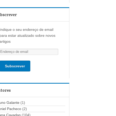
bscrever
Indique o seu endereço de email
para estar atualizado sobre novos
artigos
E
n
d
e
r
e
ç
tores
o
d
uno Galante
(1)
e
niel Pacheco
(2)
e
ana Cavadas
(104)
m