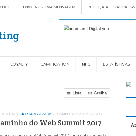
RTIGO
ENVIE-NOS UMA MENSAGEM
PROTEJA AS SUAS PASS
LOYALTY
GAMIFICATION
NFC
ESTATÍSTICAS
Lista
Grelha
NOS ATRÁS
DIANA CAVADAS
COMENTÁRIOS FECHADOS
Caminho do Web Summit 2017
Ar
quase a chegar o Web Summit 2017, que pela segunda