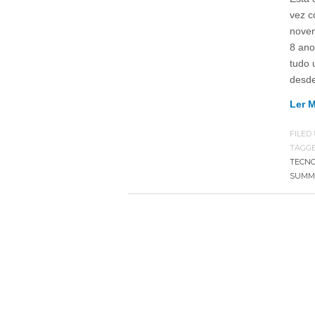
vez c
novem
8 ano
tudo 
desd
Ler 
FILED
TAGG
TECNO
SUMMI