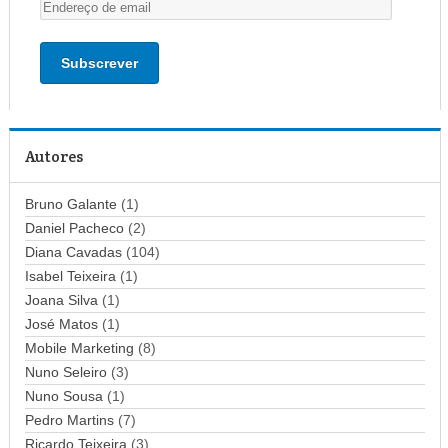
E
n
d
e
r
e
ç
Autores
o
d
Bruno Galante
(1)
e
Daniel Pacheco
(2)
e
Diana Cavadas
(104)
m
Isabel Teixeira
(1)
a
Joana Silva
i
(1)
l
José Matos
(1)
Mobile Marketing
(8)
Nuno Seleiro
(3)
Nuno Sousa
(1)
Pedro Martins
(7)
Ricardo Teixeira
(3)