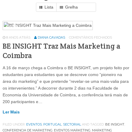
Lista
Grelha
Eventos
64
8 ANOS ATRÁS
DIANA CAVADAS
COMENTÁRIOS FECHADOS
BE INSIGHT Traz Mais Marketing a
Coimbra
A 16 de março chega a Coimbra o BE INSIGHT, um projeto feito por
estudantes para estudantes que se descreve como “pioneiro na
área do marketing” e que pretende “revelar-se uma mais-valia para
os intervenientes.” A decorrer durante 2 dias na Faculdade de
Economia da Universidade de Coimbra, a conferência terá mais de
200 participantes e…
Ler Mais
FILED UNDER:
EVENTOS
,
PORTUGAL
,
SECTORIAL
AND TAGGED:
BE INSIGHT
,
CONFERENCIA DE MARKETING
,
EVENTOS MARKETING
,
MARKETING