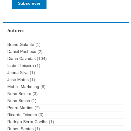
e
r
e
ç
Autores
o
d
Bruno Galante
(1)
e
Daniel Pacheco
(2)
e
Diana Cavadas
(104)
m
Isabel Teixeira
(1)
a
Joana Silva
i
(1)
l
José Matos
(1)
Mobile Marketing
(8)
Nuno Seleiro
(3)
Nuno Sousa
(1)
Pedro Martins
(7)
Ricardo Teixeira
(3)
Rodrigo Serra Coelho
(1)
Ruben Santos
(1)