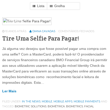
Lista
Grelha
In The News
79
10 ANOS ATRÁS
DIANA CAVADAS
COMENTÁRIOS FECHADOS
Tire Uma Selfie Para Pagar!
Já alguma vez desejou que fosse possível pagar uma compra com
uma selfie? Com a MasterCard, poderá fazê-lo! O providenciador
de serviços financeiros canadiano BMO Financial Group irá permitir
aos seus utilizadores usarem a aplicação móvel Identity Check da
MasterCard para verificarem as suas transações online através de
soluções biométricas como reconhecimento facial e leitura de
impressões digitais. Esta…
Ler Mais
FILED UNDER:
IN THE NEWS
,
MOBILE
,
MOBILE APPS
,
MOBILE PAYMENTS
AND
TAGGED:
BIOMETRIC SOLUTIONS
,
BIOMÉTRICA
,
BIOMETRICS
,
FACIAL