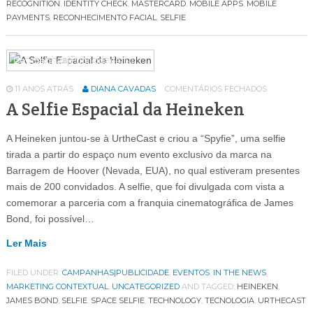
RECOGNITION
,
IDENTITY CHECK
,
MASTERCARD
,
MOBILE APPS
,
MOBILE
PAYMENTS
,
RECONHECIMENTO FACIAL
,
SELFIE
Campanhas|Publicidade
14
11 ANOS ATRÁS
DIANA CAVADAS
COMENTÁRIOS FECHADOS
A Selfie Espacial da Heineken
A Heineken juntou-se à UrtheCast e criou a “Spyfie”, uma selfie
tirada a partir do espaço num evento exclusivo da marca na
Barragem de Hoover (Nevada, EUA), no qual estiveram presentes
mais de 200 convidados. A selfie, que foi divulgada com vista a
comemorar a parceria com a franquia cinematográfica de James
Bond, foi possível…
Ler Mais
FILED UNDER:
CAMPANHAS|PUBLICIDADE
,
EVENTOS
,
IN THE NEWS
,
MARKETING CONTEXTUAL
,
UNCATEGORIZED
AND TAGGED:
HEINEKEN
,
JAMES BOND
,
SELFIE
,
SPACE SELFIE
,
TECHNOLOGY
,
TECNOLOGIA
,
URTHECAST