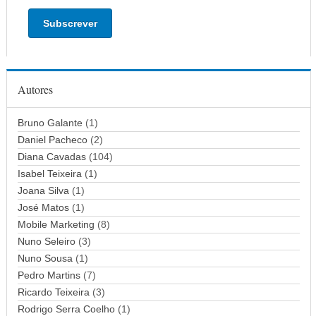
d
e
r
e
ç
Autores
o
d
Bruno Galante
(1)
e
Daniel Pacheco
(2)
e
Diana Cavadas
(104)
m
Isabel Teixeira
(1)
a
Joana Silva
i
(1)
l
José Matos
(1)
Mobile Marketing
(8)
Nuno Seleiro
(3)
Nuno Sousa
(1)
Pedro Martins
(7)
Ricardo Teixeira
(3)
Rodrigo Serra Coelho
(1)