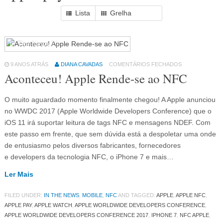
Lista
Grelha
In The News
79
9 ANOS ATRÁS
DIANA CAVADAS
COMENTÁRIOS FECHADOS
Aconteceu! Apple Rende-se ao NFC
O muito aguardado momento finalmente chegou! A Apple anunciou
no WWDC 2017 (Apple Worldwide Developers Conference) que o
iOS 11 irá suportar leitura de tags NFC e mensagens NDEF. Com
este passo em frente, que sem dúvida está a despoletar uma onde
de entusiasmo pelos diversos fabricantes, fornecedores
e developers da tecnologia NFC, o iPhone 7 e mais…
Ler Mais
FILED UNDER:
IN THE NEWS
,
MOBILE
,
NFC
AND TAGGED:
APPLE
,
APPLE NFC
,
APPLE PAY
,
APPLE WATCH
,
APPLE WORLDWIDE DEVELOPERS CONFERENCE
,
APPLE WORLDWIDE DEVELOPERS CONFERENCE 2017
,
IPHONE 7
,
NFC APPLE
,