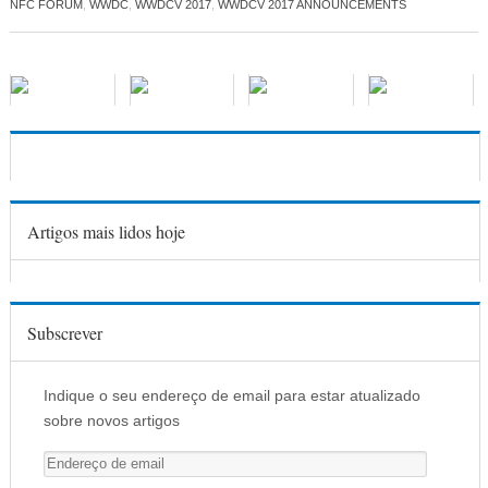
NFC FORUM
,
WWDC
,
WWDCV 2017
,
WWDCV 2017 ANNOUNCEMENTS
Artigos mais lidos hoje
Subscrever
Indique o seu endereço de email para estar atualizado
sobre novos artigos
E
n