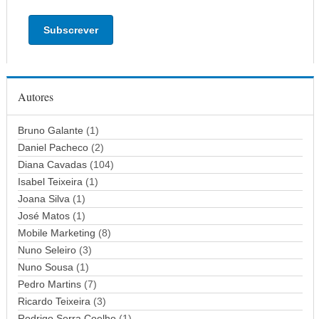
n
d
e
r
e
ç
Autores
o
d
Bruno Galante
(1)
e
Daniel Pacheco
(2)
e
Diana Cavadas
(104)
m
Isabel Teixeira
(1)
a
Joana Silva
i
(1)
l
José Matos
(1)
Mobile Marketing
(8)
Nuno Seleiro
(3)
Nuno Sousa
(1)
Pedro Martins
(7)
Ricardo Teixeira
(3)
Rodrigo Serra Coelho
(1)