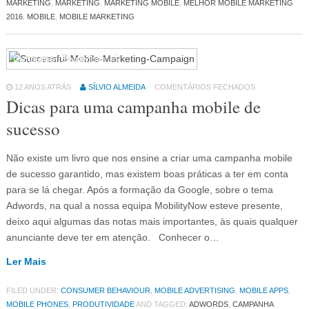
MARKETING
,
MARKETING
,
MARKETING MOBILE
,
MELHOR MOBILE MARKETING
2016
,
MOBILE
,
MOBILE MARKETING
Consumer Behaviour
36
12 ANOS ATRÁS
SÍLVIO ALMEIDA
COMENTÁRIOS FECHADOS
Dicas para uma campanha mobile de
sucesso
Não existe um livro que nos ensine a criar uma campanha mobile
de sucesso garantido, mas existem boas práticas a ter em conta
para se lá chegar. Após a formação da Google, sobre o tema
Adwords, na qual a nossa equipa MobilityNow esteve presente,
deixo aqui algumas das notas mais importantes, às quais qualquer
anunciante deve ter em atenção. Conhecer o…
Ler Mais
FILED UNDER:
CONSUMER BEHAVIOUR
,
MOBILE ADVERTISING
,
MOBILE APPS
,
MOBILE PHONES
,
PRODUTIVIDADE
AND TAGGED:
ADWORDS
,
CAMPANHA