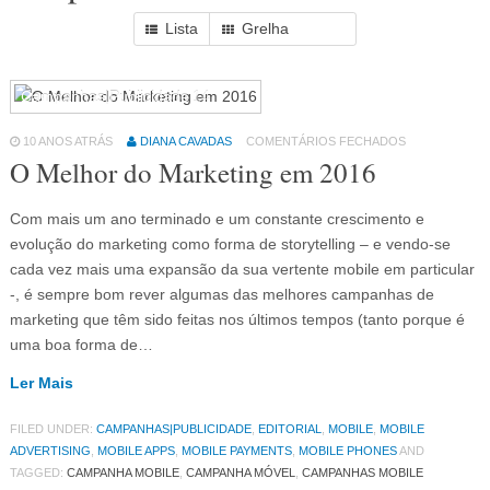
Lista
Grelha
Campanhas|Publicidade
14
10 ANOS ATRÁS
DIANA CAVADAS
COMENTÁRIOS FECHADOS
O Melhor do Marketing em 2016
Com mais um ano terminado e um constante crescimento e
evolução do marketing como forma de storytelling – e vendo-se
cada vez mais uma expansão da sua vertente mobile em particular
-, é sempre bom rever algumas das melhores campanhas de
marketing que têm sido feitas nos últimos tempos (tanto porque é
uma boa forma de…
Ler Mais
FILED UNDER:
CAMPANHAS|PUBLICIDADE
,
EDITORIAL
,
MOBILE
,
MOBILE
ADVERTISING
,
MOBILE APPS
,
MOBILE PAYMENTS
,
MOBILE PHONES
AND
TAGGED:
CAMPANHA MOBILE
,
CAMPANHA MÓVEL
,
CAMPANHAS MOBILE