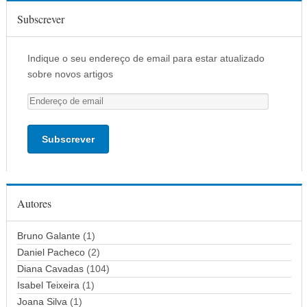
Subscrever
Indique o seu endereço de email para estar atualizado
sobre novos artigos
E
n
d
e
r
e
ç
Autores
o
d
Bruno Galante
(1)
e
Daniel Pacheco
(2)
e
Diana Cavadas
(104)
m
Isabel Teixeira
(1)
a
Joana Silva
i
(1)