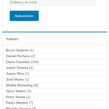
E
n
d
e
r
e
ç
Autores
o
d
Bruno Galante
(1)
e
Daniel Pacheco
(2)
e
Diana Cavadas
(104)
m
Isabel Teixeira
(1)
a
Joana Silva
i
(1)
l
José Matos
(1)
Mobile Marketing
(8)
Nuno Seleiro
(3)
Nuno Sousa
(1)
Pedro Martins
(7)
Ricardo Teixeira
(3)