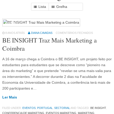
Lista
Grelha
Eventos
64
8 ANOS ATRÁS
DIANA CAVADAS
COMENTÁRIOS FECHADOS
BE INSIGHT Traz Mais Marketing a
Coimbra
A 16 de março chega a Coimbra o BE INSIGHT, um projeto feito por
estudantes para estudantes que se descreve como “pioneiro na
área do marketing” e que pretende “revelar-se uma mais-valia para
os intervenientes.” A decorrer durante 2 dias na Faculdade de
Economia da Universidade de Coimbra, a conferência terá mais de
200 participantes e…
Ler Mais
FILED UNDER:
EVENTOS
,
PORTUGAL
,
SECTORIAL
AND TAGGED:
BE INSIGHT
,
CONFERENCIA DE MARKETING
,
EVENTOS MARKETING
,
MARKETING