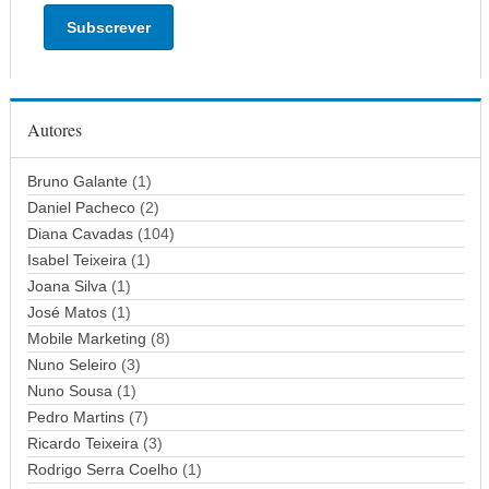
d
e
r
e
ç
Autores
o
d
Bruno Galante
(1)
e
Daniel Pacheco
(2)
e
Diana Cavadas
(104)
m
Isabel Teixeira
(1)
a
Joana Silva
i
(1)
l
José Matos
(1)
Mobile Marketing
(8)
Nuno Seleiro
(3)
Nuno Sousa
(1)
Pedro Martins
(7)
Ricardo Teixeira
(3)
Rodrigo Serra Coelho
(1)