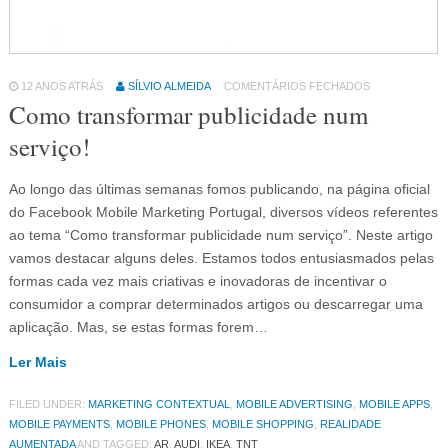
12 ANOS ATRÁS
SÍLVIO ALMEIDA
COMENTÁRIOS FECHADOS
Como transformar publicidade num
serviço!
Ao longo das últimas semanas fomos publicando, na página oficial
do Facebook Mobile Marketing Portugal, diversos vídeos referentes
ao tema “Como transformar publicidade num serviço”. Neste artigo
vamos destacar alguns deles. Estamos todos entusiasmados pelas
formas cada vez mais criativas e inovadoras de incentivar o
consumidor a comprar determinados artigos ou descarregar uma
aplicação. Mas, se estas formas forem…
Ler Mais
FILED UNDER:
MARKETING CONTEXTUAL
,
MOBILE ADVERTISING
,
MOBILE APPS
,
MOBILE PAYMENTS
,
MOBILE PHONES
,
MOBILE SHOPPING
,
REALIDADE
AUMENTADA
AND TAGGED:
AR
,
AUDI
,
IKEA
,
TNT