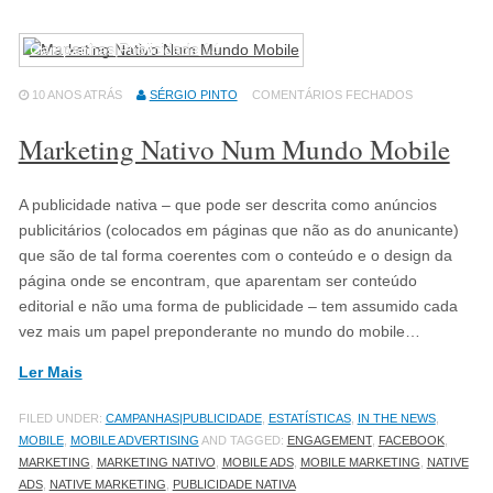
Campanhas|Publicidade
14
10 ANOS ATRÁS
SÉRGIO PINTO
COMENTÁRIOS FECHADOS
Marketing Nativo Num Mundo Mobile
A publicidade nativa – que pode ser descrita como anúncios
publicitários (colocados em páginas que não as do anunicante)
que são de tal forma coerentes com o conteúdo e o design da
página onde se encontram, que aparentam ser conteúdo
editorial e não uma forma de publicidade – tem assumido cada
vez mais um papel preponderante no mundo do mobile…
Ler Mais
FILED UNDER:
CAMPANHAS|PUBLICIDADE
,
ESTATÍSTICAS
,
IN THE NEWS
,
MOBILE
,
MOBILE ADVERTISING
AND TAGGED:
ENGAGEMENT
,
FACEBOOK
,
MARKETING
,
MARKETING NATIVO
,
MOBILE ADS
,
MOBILE MARKETING
,
NATIVE
ADS
,
NATIVE MARKETING
,
PUBLICIDADE NATIVA