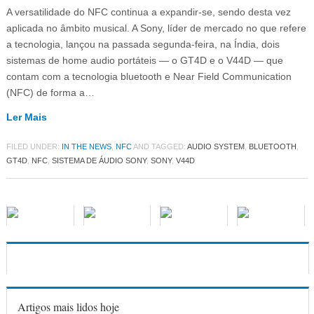
A versatilidade do NFC continua a expandir-se, sendo desta vez
aplicada no âmbito musical. A Sony, líder de mercado no que refere
a tecnologia, lançou na passada segunda-feira, na Índia, dois
sistemas de home audio portáteis — o GT4D e o V44D — que
contam com a tecnologia bluetooth e Near Field Communication
(NFC) de forma a…
Ler Mais
FILED UNDER:
IN THE NEWS
,
NFC
AND TAGGED:
AUDIO SYSTEM
,
BLUETOOTH
,
GT4D
,
NFC
,
SISTEMA DE ÁUDIO SONY
,
SONY
,
V44D
Artigos mais lidos hoje