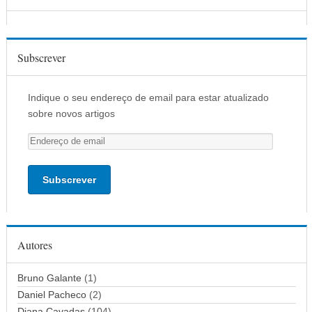
Subscrever
Indique o seu endereço de email para estar atualizado
sobre novos artigos
E
n
d
e
r
e
ç
Autores
o
d
Bruno Galante
(1)
e
Daniel Pacheco
(2)
e
Diana Cavadas
(104)